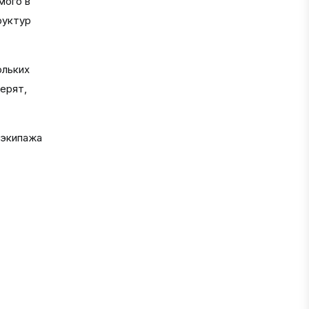
мого в
руктур
ольких
ерят,
 экипажа