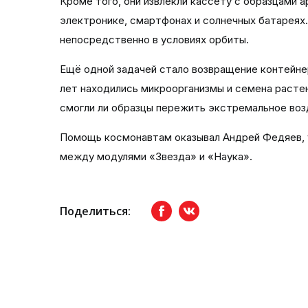
Кроме того, они извлекли кассету с образцами 
электронике, смартфонах и солнечных батарея
непосредственно в условиях орбиты.
Ещё одной задачей стало возвращение контейне
лет находились микроорганизмы и семена растен
смогли ли образцы пережить экстремальное во
Помощь космонавтам оказывал Андрей Федяев, 
между модулями «Звезда» и «Наука».
Поделиться:
Facebook
вКонтакте