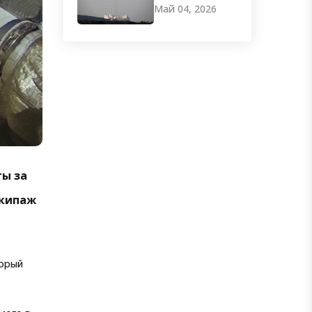
Май 04, 2026
ты за
экипаж
торый