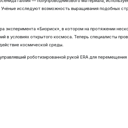
арсенида галлия — полупроводникового материала, используе
х. Учёные исследуют возможность выращивания подобных ст
ра эксперимента «Биориск», в котором на протяжении неск
ий в условиях открытого космоса. Теперь специалисты пров
здействие космической среды.
управлявший роботизированной рукой ERA для перемещения