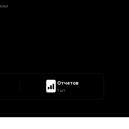
локи
Отчетов
1 шт.
 2014-2026
Ecoruspace.me All Rights Reserved.