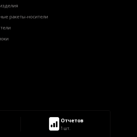
изделия
ные ракеты-носители
ители
локи
Отчетов
1 шт.