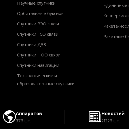
Научные спутники
Единичные 
Орбитальные буксиры
Конверсион
Спутники ВЭО связи
Ракета-нос
Спутники ГСО связи
Ракетные б
Спутники ДЗЗ
Спутники НОО связи
Спутники навигации
Технологические и
образовательные спутники
Аппаратов
Новостей
376 шт.
21226 шт.