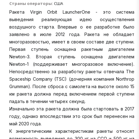
Страны операторы:
США
Ракета Virgin Orbit LauncherOne - это система
выведения реализующая идею осуществления
воздушного старта. Впервые о ее разработке было
заявлено в июле 2012 года. Ракета не обладает
многоразовостью, имеет в своем составе две ступени.
Первая ступень оснащена ракетным двигателем
Newton-3. Вторая ступень оснащена двигателем
Newton-1 (поддерживает многоразовое включение).
Непосредственно за разработку ракеты отвечала The
Spaceship Company (TSC) (дочерняя компания Northrop
Grumman). После сброса с самолета на высоте около 15
км ракета должна перед включением первой ступени
падать в течении четырех секунд.
Изначально эта ракета должна была стартовать в 2017
году, однако впоследствии это срок был перенесен на
май 2020 года.
К энергетическим характеристикам ракеты относят
возможность выведения до 300 кг на ССО и 500 кг на