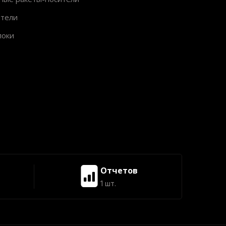
ители
локи
Отчетов
1 шт.