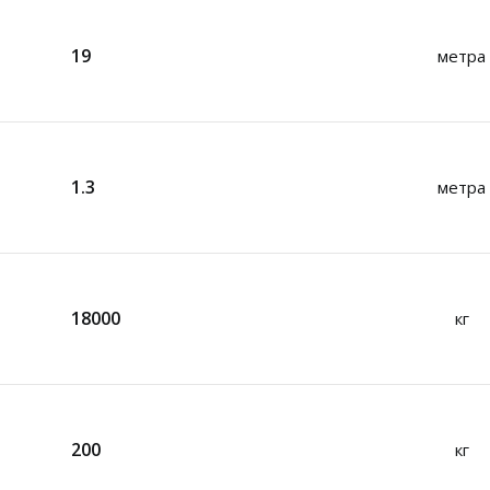
19
метра
1.3
метра
18000
кг
200
кг