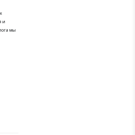
х
я и
лога мы