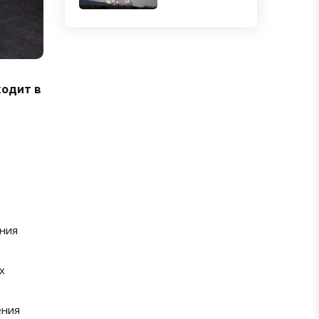
ходит в
ения
х
ения