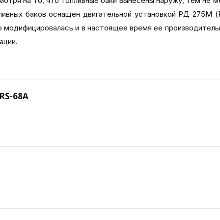
отря на то, что топливные баки вынесены наружу, тем не м
ливных баков оснащен двигательной установкой РД-275М (
но модифицировалась и в настоящее время ее производитель
ации.
 RS-68A