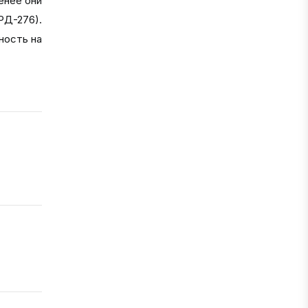
енее они
РД-276).
ность на