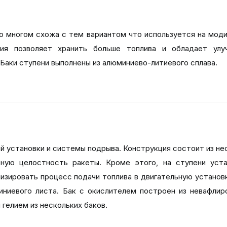
 во многом схожа с тем вариантом что используется на мод
рсия позволяет хранить больше топлива и обладает улу
аки ступени выполнены из алюминиево-литиевого сплава.
ой установки и системы подрыва. Конструкция состоит из не
рную целостность ракеты. Кроме этого, на ступени уст
мизировать процесс подачи топлива в двигательную установк
иниевого листа. Бак с окислителем построен из невафлир
гелием из нескольких баков.