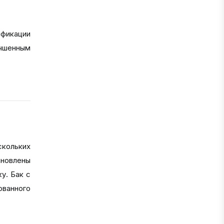
ификации
чшенным
скольких
ановлены
у. Бак с
ованного