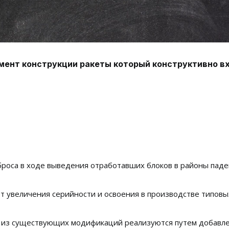
емент конструкции ракеты который конструктивно в
броса в ходе выведения отработавших блоков в районы пад
т увеличения серийности и освоения в производстве типовы
е из существующих модификаций реализуются путем добавл