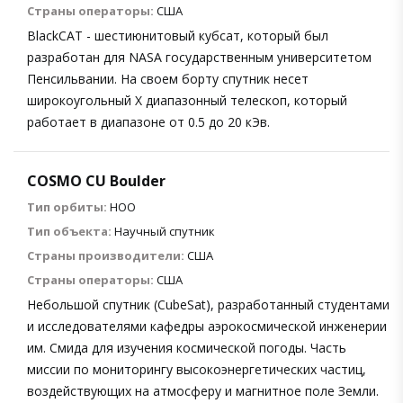
Страны операторы:
США
BlackCAT - шестиюнитовый кубсат, который был
разработан для NASA государственным университетом
Пенсильвании. На своем борту спутник несет
широкоугольный X диапазонный телескоп, который
работает в диапазоне от 0.5 до 20 кЭв.
COSMO CU Boulder
Тип орбиты:
НОО
Тип объекта:
Научный спутник
Страны производители:
США
Страны операторы:
США
Небольшой спутник (CubeSat), разработанный студентами
и исследователями кафедры аэрокосмической инженерии
им. Смида для изучения космической погоды. Часть
миссии по мониторингу высокоэнергетических частиц,
воздействующих на атмосферу и магнитное поле Земли.