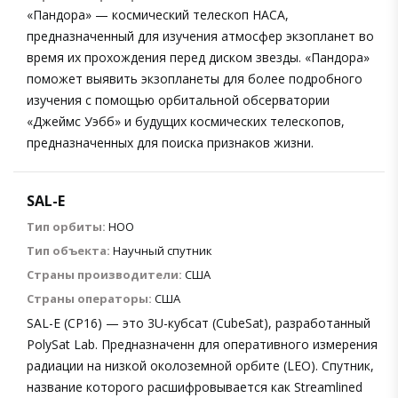
«Пандора» — космический телескоп НАСА,
предназначенный для изучения атмосфер экзопланет во
время их прохождения перед диском звезды. «Пандора»
поможет выявить экзопланеты для более подробного
изучения с помощью орбитальной обсерватории
«Джеймс Уэбб» и будущих космических телескопов,
предназначенных для поиска признаков жизни.
SAL-E
Тип орбиты:
НОО
Тип объекта:
Научный спутник
Страны производители:
США
Страны операторы:
США
SAL-E (CP16) — это 3U-кубсат (CubeSat), разработанный
PolySat Lab. Предназначенн для оперативного измерения
радиации на низкой околоземной орбите (LEO). Спутник,
название которого расшифровывается как Streamlined