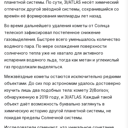
планетной системы. По сути, 3I/ATLAS несёт химический
отпечаток другой звёздной системы, сохранившийся со
времён её формирования миллиарды лет назад.
Во время дальнейшего удаления кометы от Солнца
телескоп зафиксировал постепенное снижение
газовыделения. Быстрее всего уменьшалось количество
водяного пара. По мере охлаждения поверхности
солнечного тепла уже не хватало для активного
испарения водяного льда, тогда как метан и углекислый
газ продолжали выделяться.
Межзвёздные кометы остаются исключительно редкими
объектами. До сих пор астрономам удалось достоверно
изучить лишь два подобных тела: комету 2I/Borisov,
обнаруженную в 2019 году, и 3I/ATLAS. Каждый такой
объект даёт возможность буквально заглянуть в
химическую историю другой планетной системы, не
покидая пределы Солнечной системы.
Исследователи отмечают, что уникальное сочетание