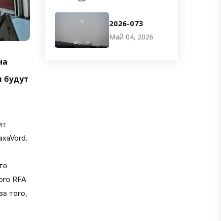
2026-073
Май 04, 2026
на
я будут
ит
axaVord.
то
ого RFA
за того,