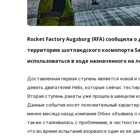
Rocket Factory Augsburg (RFA) сообщила о
территорию шотландского космопорта Sa
использоваться в ходе назначенного на л
Доставленная первая ступень является новой и с
девять двигателей Helix, которые сейчас тести
Вторая ступень ракеты уже прошла в швецком к
Данные события носят положительный характер д
менее месяца назад компания Orbex объявила о
также сталкивалась с проблемами, в частности е
что во время испытаний взорвался один из ее дв