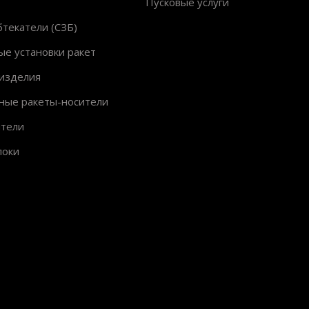
Пусковые услуги
текатели (СЗБ)
ые установки ракет
изделия
ные ракеты-носители
ители
локи