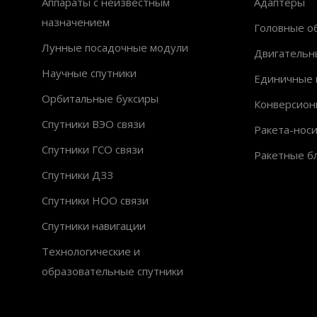
Аппараты с неизвестным
Адаптеры
назначением
Головные об
Лунные посадочные модули
Двигательн
Научные спутники
Единичные 
Орбитальные буксиры
Конверсион
Спутники ВЭО связи
Ракета-нос
Спутники ГСО связи
Ракетные б
Спутники ДЗЗ
Спутники НОО связи
Спутники навигации
Технологические и
образовательные спутники