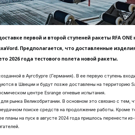
 доставке первой и второй ступеней ракеты RFA ONE 
xaVord. Предполагается, что доставленные издели
ето 2026 года тестового полета новой ракеты.
озданной в Аугсбурге (Германия). В ее первую ступень вход
руются в Швеции и будут позже доставлены на территорию S
осмическом центре Esrange огневые испытания.
ля рынка Великобритании. В основном это связано с тем, ч
 неудачном поиске средств на продолжение работы. Кроме т
е планы на пуск в августе 2024 года пришлось перенести из-
игателей.