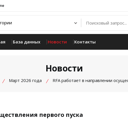
.me
ная
База данных
Новости
Контакты
Новости
Март 2026 года
RFA работает в направлении осущес
уществления первого пуска