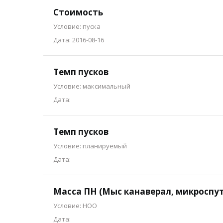
Стоимость
Условие: пуска
Дата: 2016-08-16
Темп пусков
Условие: максимальный
Дата:
Темп пусков
Условие: планируемый
Дата:
Масса ПН (Мыс канаверал, микроспу
Условие: НОО
Дата: