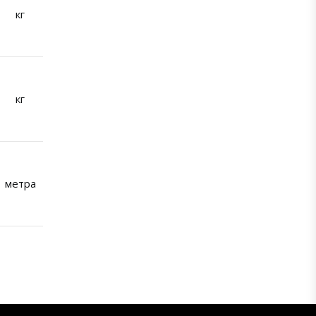
кг
кг
метра