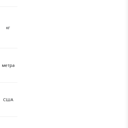
кг
метра
США