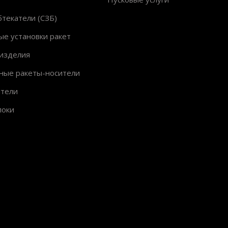
текатели (СЗБ)
ые установки ракет
изделия
ные ракеты-носители
ители
локи