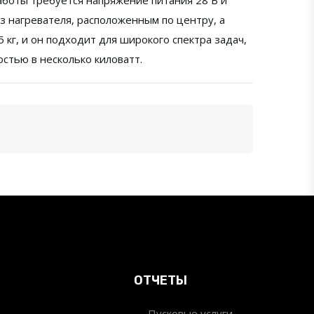
аботы требуется напряжение питания 28 В и
з нагревателя, расположенным по центру, а
 кг, и он подходит для широкого спектра задач,
стью в несколько киловатт.
ОТЧЕТЫ
Пусковые услуги