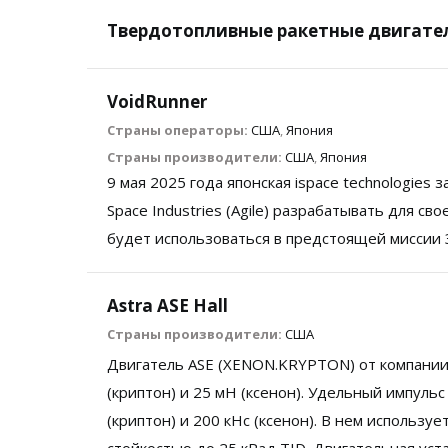
Твердотопливные ракетные двигате
VoidRunner
Страны операторы:
США
,
Япония
Страны производители:
США
,
Япония
9 мая 2025 года японская ispace technologies
Space Industries (Agile) разрабатывать для 
будет использоваться в предстоящей миссии 
Astra ASE Hall
Страны производители:
США
Двигатель ASE (XENON.KRYPTON) от компании 
(криптон) и 25 мН (ксенон). Удельный импульс
(криптон) и 200 кНс (ксенон). В нем исполь