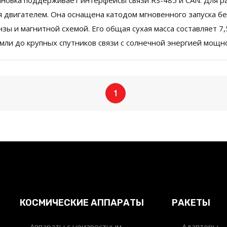
тановка поддерживает интерфейсы связи RS-485 и CAN. Для р
 двигателем. Она оснащена катодом мгновенного запуска бе
ы и магнитной схемой. Его общая сухая масса составляет 7,5
мли до крупных спутников связи с солнечной энергией мощно
1
КОСМИЧЕСКИЕ АППАРАТЫ
РАКЕТЫ
Аппараты с неизвестным
Адаптеры