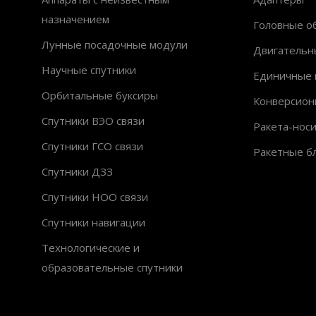
назначением
Головные об
Лунные посадочные модули
Двигательн
Научные спутники
Единичные 
Орбитальные буксиры
Конверсион
Спутники ВЭО связи
Ракета-нос
Спутники ГСО связи
Ракетные б
Спутники ДЗЗ
Спутники НОО связи
Спутники навигации
Технологические и
образовательные спутники