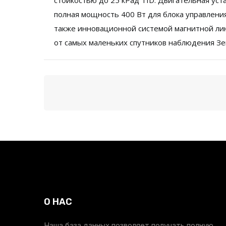
стойкостью до 25 кРад TID. Двигательная ус
полная мощность 400 Вт для блока управления
также инновационной системой магнитной линз
от самых маленьких спутников наблюдения Зе
О НАС
Наша база данных позволяет получать полную