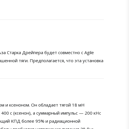
ьза Старка Дрейпера будет совместно с Agile
ышенной тяги. Предполагается, что эта установка
м и ксеноном. Он обладает тягой 18 мН
1400 с (ксенон), а суммарный импульс — 200 кНс
адающий КПД более 95% и радиационной