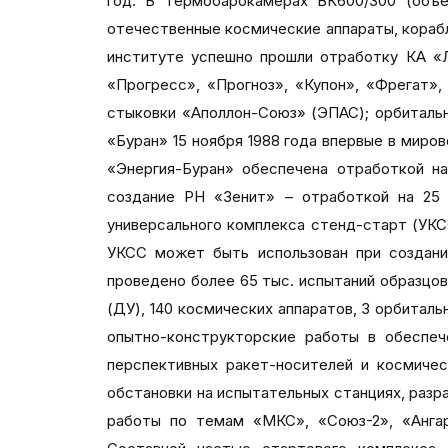
год. В термобарокамерах ВК600/300 (объ
отечественные космические аппараты, корабли
институте успешно прошли отработку КА «Л
«Прогресс», «Прогноз», «Купон», «Фрегат»,
стыковки «Аполлон-Союз» (ЭПАС); орбитальн
«Буран» 15 ноября 1988 года впервые в миро
«Энергия-Буран» обеспечена отработкой на
создание РН «Зенит» – отработкой на 25
универсального комплекса стенд-старт (УКС
УКСС может быть использован при создани
проведено более 65 тыс. испытаний образцов
(ДУ), 140 космических аппаратов, 3 орбита
опытно-конструкторские работы в обеспеч
перспективных ракет-носителей и космичес
обстановки на испытательных станциях, разр
работы по темам «МКС», «Союз-2», «Ангара