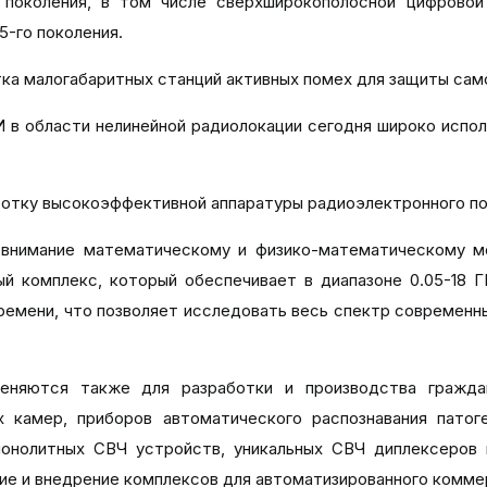
коления, в том числе сверхширокополосной цифровой р
-го поколения.
а малогабаритных станций активных помех для защиты сам
области нелинейной радиолокации сегодня широко исполь
тку высокоэффективной аппаратуры радиоэлектронного под
имание математическому и физико-математическому мо
й комплекс, который обеспечивает в диапазоне 0.05-18 Г
ремени, что позволяет исследовать весь спектр современн
тся также для разработки и производства гражданс
х камер, приборов автоматического распознавания патог
онолитных СВЧ устройств, уникальных СВЧ диплексеров 
ие и внедрение комплексов для автоматизированного коммер