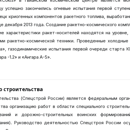
«Союз» в Гвианском космическом центре является моб
 успешно закончились огневые испытания первой ступени
ецк криогенных компонентов ракетного топлива, выработ
це декабря 2013 года. Создание ракетно-космического комп
ие характеристики ракет-носителей находятся на уровне
ми ракетно-космической техники. Проведенные холодные 
а», газодинамические испытания первой очереди старта К
ра -1.2» и «Ангара А-5».
о строительства
тельства (Спецстрой России) является федеральным орга
тва организацию работ в области специального строитель
ований и дорожно-строительных воинских формировани
вания). Руководство деятельностью Спецстроя России о