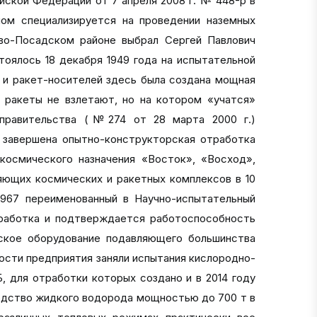
ской Федерации от 7 апреля 2008 г. № 448-р в
 специализируется на проведении наземных
во-Посадском районе выбрал Сергей Павлович
тоялось 18 декабря 1949 года на испытательной
т и ракет-носителей здесь была создана мощная
о ракеты не взлетают, но на котором «учатся»
 правительства (№274 от 28 марта 2000 г.)
 завершена опытно-конструкторская отработка
 космического назначения «Восток», «Восход»,
яющих космических и ракетных комплексов в 10
967 переименованный в Научно-испытательный
тработка и подтверждается работоспособность
еское оборудование подавляющего большинства
ости предприятия заняли испытания кислородно-
Б, для отработки которых создано и в 2014 году
водство жидкого водорода мощностью до 700 т в