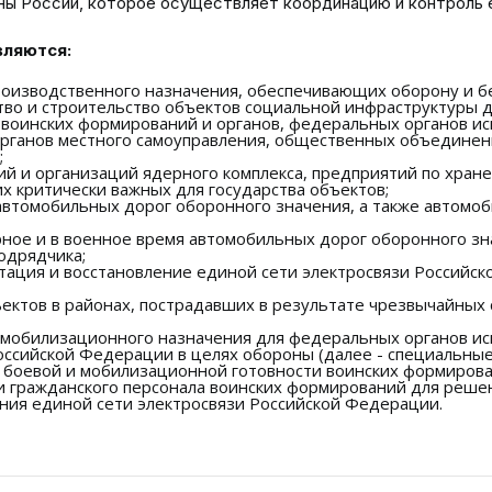
 России, которое осуществляет координацию и контроль е
вляются:
оизводственного назначения, обеспечивающих оборону и без
тво и строительство объектов социальной инфраструктуры
, воинских формирований и органов, федеральных органов и
органов местного самоуправления, общественных объединени
;
ий и организаций ядерного комплекса, предприятий по хран
их критически важных для государства объектов;
автомобильных дорог оборонного значения, а также автомо
рное и в военное время автомобильных дорог оборонного зн
одрядчика;
тация и восстановление единой сети электросвязи Российс
ектов в районах, пострадавших в результате чрезвычайных 
 мобилизационного назначения для федеральных органов исп
ссийской Федерации в целях обороны (далее - специальные
 боевой и мобилизационной готовности воинских формирова
 гражданского персонала воинских формирований для реше
ения единой сети электросвязи Российской Федерации.