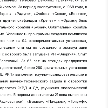
азличных тепловых режимах практически все
космос. За период эксплуатации, с 1968 года, в
Экран», «Радуга», «Фобос», «Союз», «Восток»,
и другие; скафандры «Кречет» и «Орлан»; блок
ального корабля «Буран». Орбитальный корабль
име. Успешность про-граммы создания комплекса
лее чем на 94 экспериментальных установках,
успешным опытом по созданию и эксплуатации
 с которого была запущена РН «Энергия». Опыт
осточный. За 65 лет на стендах предприятия
 двигателей, более 260 двигательных установок
НИЦ РКП» выполняет научно-исследовательские и
ния научно-технического задела и отработки
агрегатах ЖРД и ДУ, улучшения экологической
ления. В первом десятилетии 21 века выполнены
адиоастрон), «Булава», «Панцирь», «Триумф».