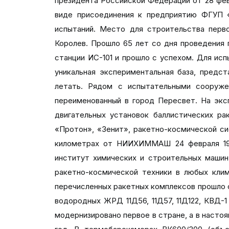
президента Российской Федерации от 28 фев
виде присоединения к предприятию ФГУП
испытаний. Место для строительства перв
Королев. Прошло 65 лет со дня проведения 
станции ИС-101 и прошло с успехом. Для исп
уникальная экспериментальная база, предс
летать. Рядом с испытательными сооруже
переименованный в город Пересвет. На экс
двигательных установок баллистических рак
«Протон», «Зенит», ракетно-космической с
километрах от НИИХИММАШ 24 февраля 1960
институт химических и строительных маши
ракетно-космической техники в любых клим
перечисленных ракетных комплексов прошло 
водородных ЖРД 11Д56, 11Д57, 11Д122, КВД-1
модернизировано первое в стране, а в наст