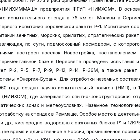
раля 2008 г. № 273 и распоряжением Правительства Россий
 «НИИХИММАШ» предприятия ФГУП «НИИХСМ». В основном
ого испытательного стенда в 76 км от Москвы в Сергие
первого испытания королёвской ракеты Р-1. Испытание сос
ытаний зенитных, морских, крылатых, стратегических раке
тавляющая, по сути, подмосковный космодром, с которог
ниями построен поселок Новостройка, постановлением
периментальной базе в Пересвете проведены испытания и
ет Р-2, Р-5, Р-7, Р-9, Р-12, Р-14, Р-36М, а также ракет
истемы «Энергия-Буран». Для отработки наземных составл
 года создан научно-испытательный полигон (НИП), в 1
н (НИИХСМ), где завершается опытно-конструкторская о
атических зонах и метеоусловиях. Наземное технологич
отработку на стендах в Реммаше. Особое место в деятельн
 и др., кислородно-водородных разгонных блоков Р1 и 12КР
оящее время и единственное в России, промышленное произ