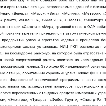
емом 900 м3) и КВИ объемом 8600 м3 отработаны на р
 и орбитальные станции, отправляемые в дальний и ближний 
уна», «Венера», «Марс», «Вега», «Молния», «Метеор», «
 «Гранат», «Ямал-100», «Ямал-200»; «Казсат», «Монитор» 
ые станции «Салют» и «Мир»; грузовой отсек с ОДУ орбит
вой практике взлетел и приземлился в автоматическом реж
 предприятии узлов и агрегатов изделия и процессов бо
 экспериментальных установках. НИЦ РКП располагает 
С) на космодроме Байконур, на котором была отработана и
я новой сверхтяжелой ракеты-носителя на космодроме В
 космической техники. Это около 60 наименований ракетных
льные станции, орбитальный корабль «Буран».Сейчас ФКП «
ение Федеральной космической программы в части созда
ких аппаратов, исследований процессов, протекающих в 
аботке перспективных стендовых средств измерения и управ
», «Электро», «Тундра», «Фобос-Грунт», «Спектр-Р» (Р