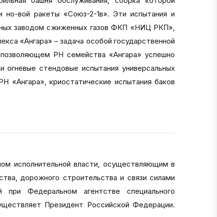
ильная башня обслуживания, сборка которой
 но-вой ракеты «Союз-2-1в». Эти испытания и
анных заводом сжиженных газов ФКП «НИЦ РКП»,
лекса «Ангара» – задача особой государственной
, позволяющем РН семейства «Ангара» успешно
и огневые стендовые испытания универсальных
РН «Ангара», криостатические испытания баков
ном исполнительной власти, осуществляющим в
ства, дорожного строительства и связи силами
й при Федеральном агентстве специального
существляет Президент Российской Федерации.