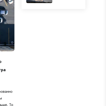
о
тра
рованно
ы
льше. То