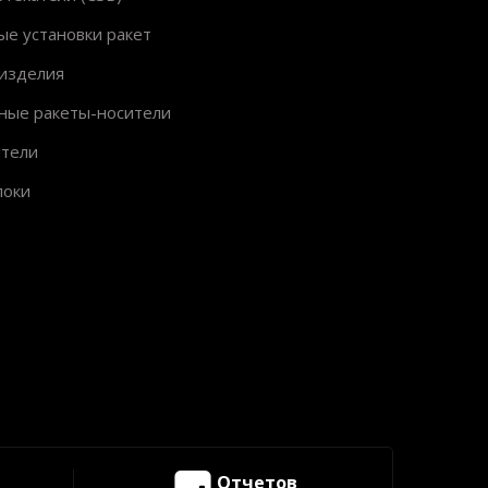
ые установки ракет
изделия
ные ракеты-носители
ители
локи
Отчетов