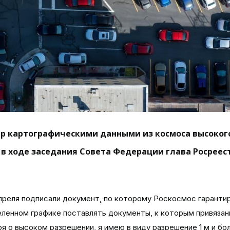
тр картографическими данными из космоса высоког
 в ходе заседания Совета Федерации глава Росреес
реля подписали документ, по которому Роскосмос гаранти
еленном графике поставлять документы, к которым привязан
я о высоком разрешении, я имею в виду разрешение 1 м и бо