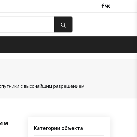
Facebook
вКонтакте
 спутники с высочайшим разрешением
шим
Категории объекта