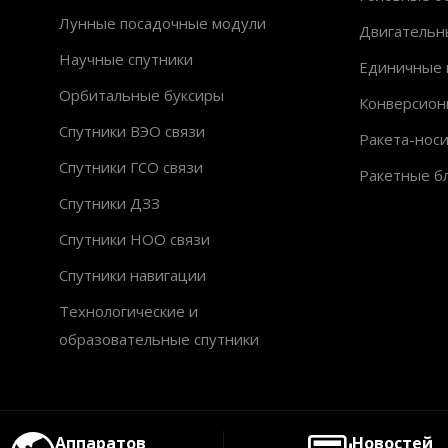
Лунные посадочные модули
Двигательн
Научные спутники
Единичные 
Орбитальные буксиры
Конверсион
Спутники ВЭО связи
Ракета-нос
Спутники ГСО связи
Ракетные б
Спутники ДЗЗ
Спутники НОО связи
Спутники навигации
Технологические и
образовательные спутники
Аппаратов
Новостей