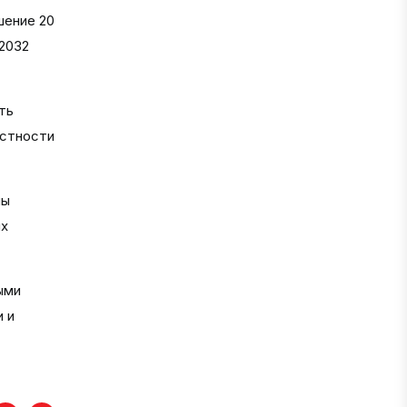
шение 20
 2032
ть
астности
мы
ых
ыми
 и