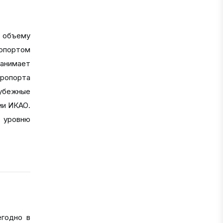
о объему
опортом
занимает
ропорта
убежные
ии ИКАО.
т уровню
егодно в