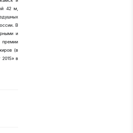
екамск и
ой 42 м,
оздушных
оссии. В
ярными и
й премии
жиров (в
 2015» в