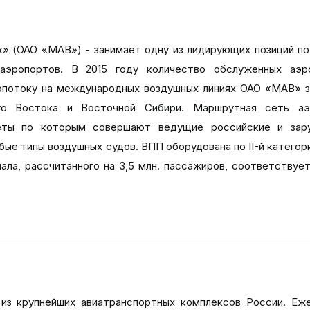
 (ОАО «МАВ») - занимает одну из лидирующих позиций п
аэропортов. В 2015 году количество обслуженных аэр
ропотоку на международных воздушных линиях ОАО «МАВ» 
го Востока и Восточной Сибири. Маршрутная сеть аэ
леты по которым совершают ведущие российские и зар
ые типы воздушных судов. ВПП оборудована по II-й категор
ла, рассчитанного на 3,5 млн. пассажиров, соответствуе
з крупнейших авиатранспортных комплексов России. Еж