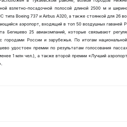
 Расположен в Тукаевском районе, вблизи городов Нижн
ной взлетно-посадочной полосой длиной 2500 м и ширин
 типа Boeing 737 и Airbus A320, а также стоянкой для 26 в
ающийся аэропорт, входящий в топ 50 воздушных гаваней Р
та Бегишево 25 авиакомпаний, которые связывают регул
с городами России и зарубежья. По итогам национально
ево удостоен премии по результатам голосования пасса
нее 1 млн чел.), а также второй премии «Лучший аэропорт
».