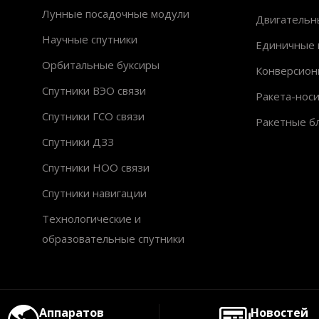
Лунные посадочные модули
Двигательн
Научные спутники
Единичные 
Орбитальные буксиры
Конверсион
Спутники ВЭО связи
Ракета-нос
Спутники ГСО связи
Ракетные б
Спутники ДЗЗ
Спутники НОО связи
Спутники навигации
Технологические и
образовательные спутники
Аппаратов
Новостей