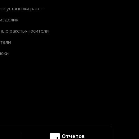
ые установки ракет
изделия
ные ракеты-носители
ители
локи
Отчетов