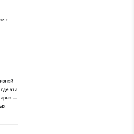
ии с
тивной
 где эти
нгары» —
ных