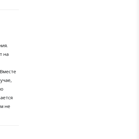
ния.
т на
 Вместе
учае,
по
шается
ем не