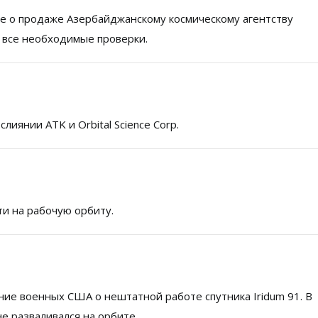
ние о продаже Азербайджанскому космическому агентству
л все необходимые проверки.
иянии ATK и Orbital Science Corp.
ти на рабочую орбиту.
ние военных США о нештатной работе спутника Iridum 91. В
не разваливался на орбите.