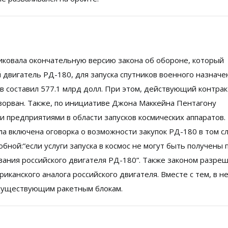
иковала окончательную версию закона об обороне, который
двигатель РД-180, для запуска спутников военного назначе
составил 577.1 млрд долл. При этом, действующий контрак
азорван. Также, по инициативе Джона Маккейна Пентагону
и предприятиями в области запусков космических аппаратов.
ла включена оговорка о возможности закупок РД-180 в том сл
бной:“если услуги запуска в космос не могут быть получены 
вания российского двигателя РД-180”. Также законом разре
иканского аналога российского двигателя. Вместе с тем, в н
 существующим ракетным блокам.