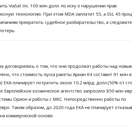
ть ViaSat Inc. 100 млн долл. по иску о нарушении прав
осную технологию. При этом MDA заплатит 55, а SSL 45 про
мпаниям прекратить судебное разбирательство, а следоват
потерь.
ва договорились о том, что они продолжат работы над новы
ено, что стоимость пуска ракеты Ариан 64 составит 91 млн е
) ЕКА планирует потратить около 10.2 млрд. долл.(50% от ст
же Европейское космическое агентство запросило 850 млн евр
истемы Орион и работы с МКС. Непосредственно работы по
вро. Таким образом, до 2020 года ЕКА не планирует отказы
С на коммерческой основе.