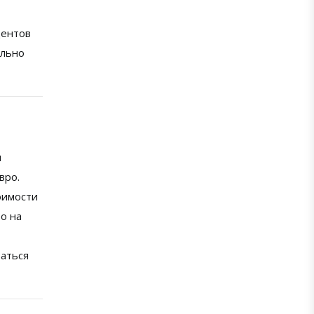
центов
ельно
м
вро.
оимости
о на
ваться