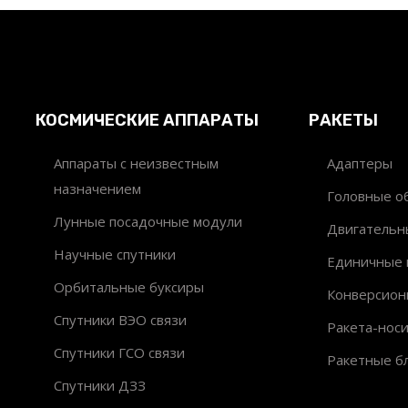
КОСМИЧЕСКИЕ АППАРАТЫ
РАКЕТЫ
Аппараты с неизвестным
Адаптеры
назначением
Головные об
Лунные посадочные модули
Двигательн
Научные спутники
Единичные 
Орбитальные буксиры
Конверсион
Спутники ВЭО связи
Ракета-нос
Спутники ГСО связи
Ракетные б
Спутники ДЗЗ