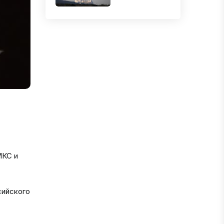
МКС и
сийского