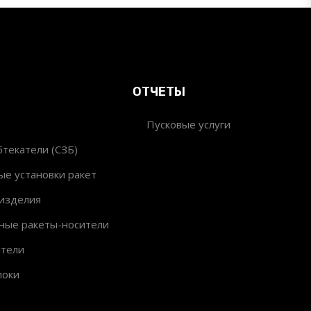
ОТЧЕТЫ
Пусковые услуги
текатели (СЗБ)
ые установки ракет
изделия
ные ракеты-носители
ители
локи