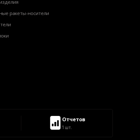
изделия
ные ракеты-носители
ители
локи
Отчетов
1 шт.