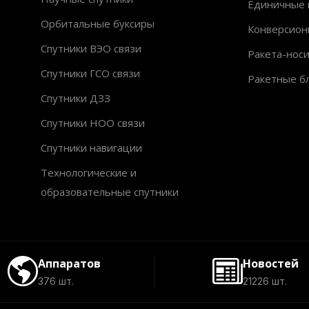
Единичные 
Орбитальные буксиры
Конверсион
Спутники ВЭО связи
Ракета-нос
Спутники ГСО связи
Ракетные б
Спутники ДЗЗ
Спутники НОО связи
Спутники навигации
Технологические и
образовательные спутники
Аппаратов
Новостей
376 шт.
21226 шт.