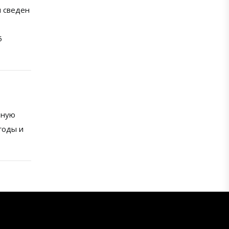
и сведен
5
ьную
годы и