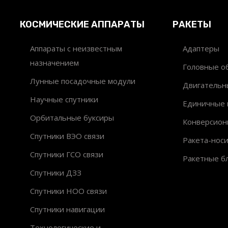
КОСМИЧЕСКИЕ АППАРАТЫ
РАКЕТЫ
Аппараты с неизвестным
Адаптеры
назначением
Головные об
Лунные посадочные модули
Двигательн
Научные спутники
Единичные 
Орбитальные буксиры
Конверсион
Спутники ВЭО связи
Ракета-нос
Спутники ГСО связи
Ракетные б
Спутники ДЗЗ
Спутники НОО связи
Спутники навигации
Технологические и