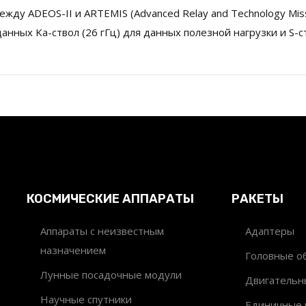
жду ADEOS-II и ARTEMIS (Advanced Relay and Technology Miss
нных Ka-ствол (26 гГц) для данных полезной нагрузки и S-с
КОСМИЧЕСКИЕ АППАРАТЫ
РАКЕТЫ
Аппараты с неизвестным
Адаптеры
назначением
Головные об
Лунные посадочные модули
Двигательн
Научные спутники
Единичные 