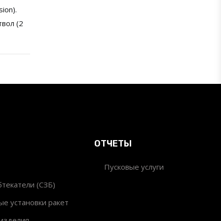
ion).
твол (2
ОТЧЕТЫ
Пусковые услуги
текатели (СЗБ)
ые установки ракет
изделия