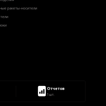
ные ракеты-носители
ители
локи
Отчетов
1 шт.