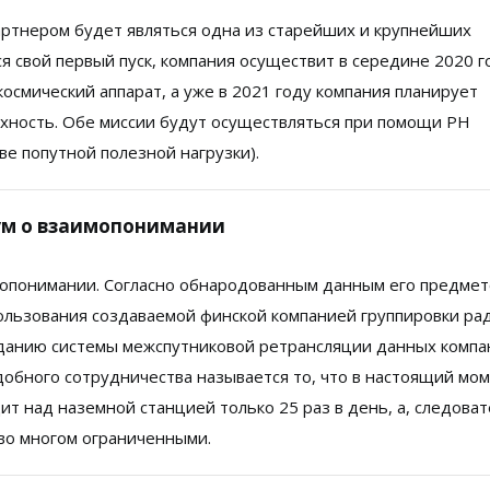
партнером будет являться одна из старейших и крупнейших
ся свой первый пуск, компания осуществит в середине 2020 г
осмический аппарат, а уже в 2021 году компания планирует
хность. Обе миссии будут осуществляться при помощи РН
ве попутной полезной нагрузки).
ум о взаимопонимании
имопонимании. Согласно обнародованным данным его предме
пользования создаваемой финской компанией группировки ра
зданию системы межспутниковой ретрансляции данных компа
добного сотрудничества называется то, что в настоящий мо
ит над наземной станцией только 25 раз в день, а, следоват
во многом ограниченными.