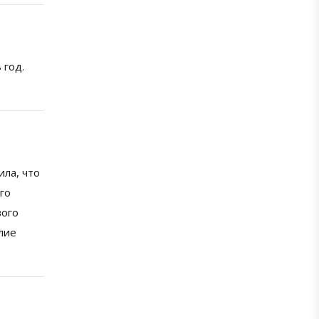
 год.
ила, что
ого
вого
лие