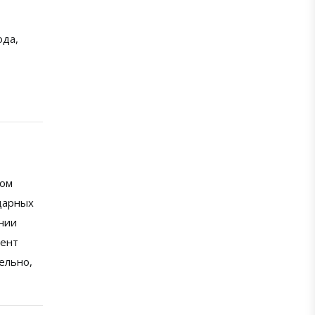
ода,
том
дарных
нии
мент
ельно,