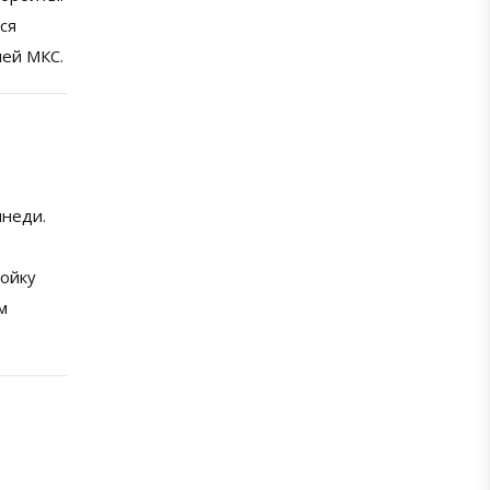
ся
лей МКС.
ннеди.
ройку
м