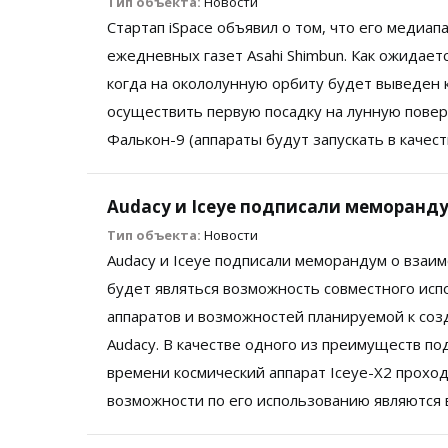
Тип объекта:
Новости
Стартап iSpace объявил о том, что его медиа
ежедневных газет Asahi Shimbun. Как ожидает
когда на окололунную орбиту будет выведен к
осуществить первую посадку на лунную повер
Фалькон-9 (аппараты будут запускать в качест
Audacy и Iceye подписали меморанд
Тип объекта:
Новости
Audacy и Iceye подписали меморандум о вза
будет являться возможность совместного ис
аппаратов и возможностей планируемой к со
Audacy. В качестве одного из преимуществ по
времени космический аппарат Iceye-X2 проход
возможности по его использованию являются 