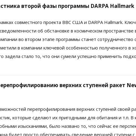
участника второй фазы программы DARPA Hallmark
рамках совместного проекта ВВС США и DARPA Hallmark. Клю
ведомленности об обстановке в космическом пространстве 
омпании во втором этапе программы станет сотрудничество 
тметили в компании ключевой особенностью полученного в х
го задела стало то, что они сумели успешно применить подх
 перепрофилированию верхних ступеней ракет Ne
возможностей перепрофилирования верхних ступеней своей р
стик, которые сделают их пригодными для обитания и т.п. В 
бными изысканиями, было названо то, что сейчас ее перспе
жна будет просто обеспечивать сведение верхней ступени с