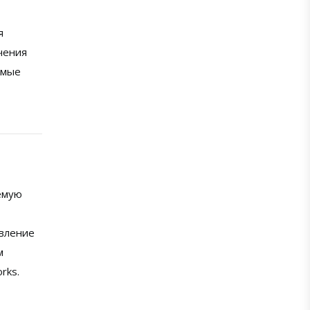
я
чения
емые
емую
авление
м
rks.