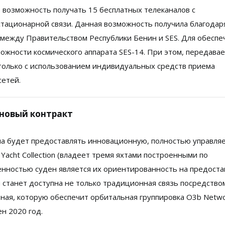
возможность получать 15 бесплатных телеканалов с
тационарной связи. Данная возможность получила благодар
между Правительством Республики Бенин и SES. Для обеспе
можности космического аппарата SES-14. При этом, передава
только с использованием индивидуальных средств приема
сетей.
 новый контракт
она будет предоставлять инновационную, полностью управля
 Yacht Collection (владеет тремя яхтами построенными по
енностью суден является их ориентированность на предост
м станет доступна не только традиционная связь посредство
тная, которую обеспечит орбитальная группировка O3b Netwo
н 2020 год.