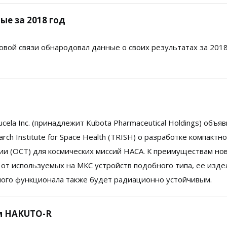
ые за 2018 год
вой связи обнародовал данные о своих результатах за 2018
ela Inc. (принадлежит Kubota Pharmaceutical Holdings) объяв
rch Institute for Space Health (TRISH) о разработке компактн
ии (OCT) для космических миссий НАСА. К преимуществам но
и от используемых на МКС устройств подобного типа, ее изде
ого функционала также будет радиационно устойчивым.
м HAKUTO-R