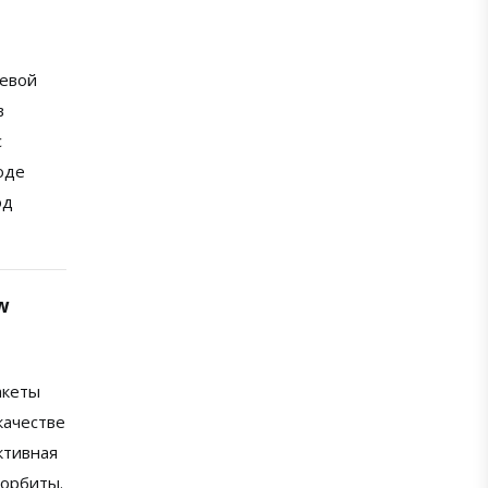
чевой
в
с
оде
од
w
акеты
качестве
ктивная
 орбиты.