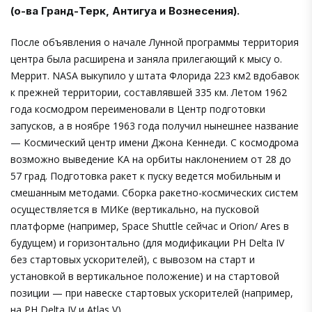
(о-ва Гранд-Терк, Антигуа и Вознесения).
После объявления о начале Лунной программы территория
центра была расширена и заняла прилегающий к мысу о.
Меррит. NASA выкупило у штата Флорида 223 км2 вдобавок
к прежней территории, составлявшей 335 км. Летом 1962
года космодром переименовали в Центр подготовки
запусков, а в ноябре 1963 года получил нынешнее название
— Космический центр имени Джона Кеннеди. С космодрома
возможно выведение КА на орбиты наклонением от 28 до
57 град. Подготовка ракет к пуску ведется мобильным и
смешанным метода­ми. Сборка ракетно-космических систем
осуществляется в МИКе (вертикально, на пусковой
платформе (например, Space Shuttle сейчас и Orion/ Ares в
будущем) и горизонтально (для модификации РН Delta IV
без стартовых ускорителей), с вывозом на старт и
установкой в вертикальное положение) и на стартовой
позиции — при навеске стартовых ускорителей (например,
на РН Delta IV и Atlas V).