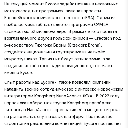
На текущий момент Eycore задействована в нескольких
международных программах, включая проекты
Европейского космического агентства (ESA). Одним из
наиболее масштабных является программа CAMILA
стоимостью 52 миллиона евро. В рамках этого проекта,
возглавляемого другой польской фирмой — Creotech под
руководством Гжегожа Броны (Grzegorz Brona),
создаётся национальная группировка из четырёх
микроспутников. Три из них будут оптическими, а за
создание четвёртого, радиолокационного, отвечает
именно Eycore.
Опыт работы над Eycore-1 также позволил компании
наладить тесное сотрудничество с литовско-норвежским
интегратором Kongsberg NanoAvionics (KNA). В 2022 году
норвежская оборонная группа Kongsberg приобрела
литовскую NanoAvionics, превратив её в мощного игрока
на рынке малых спутниковых платформ. Партнёрство
строится на разделении компетенций: Eycore поставляет