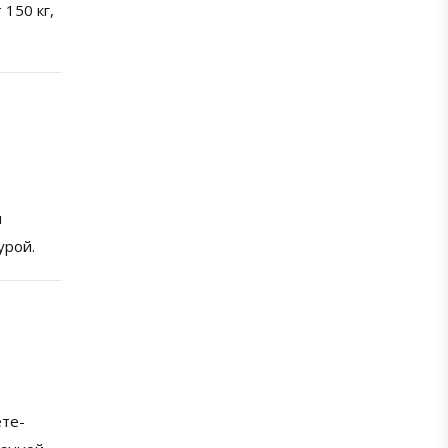
 150 кг,
я
урой.
ете-