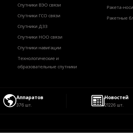
Спутники ВЭО связи
Ракета-нос
Спутники ГСО связи
Ракетные б
Спутники ДЗЗ
Спутники НОО связи
Спутники навигации
Технологические и
образовательные спутники
Аппаратов
Новостей
376 шт.
21226 шт.