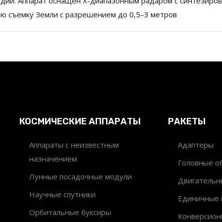
андии. Аппарат оснащен X-диапазонным радаром с синтезиро
ю съемку Земли с разрешением до 0,5–3 метров
КОСМИЧЕСКИЕ АППАРАТЫ
РАКЕТЫ
Аппараты с неизвестным
Адаптеры
назначением
Головные об
Лунные посадочные модули
Двигательн
Научные спутники
Единичные 
Орбитальные буксиры
Конверсион