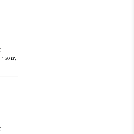
С
 150 кг,
С