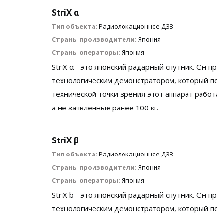
StriX α
Тип объекта:
Радиолокационное ДЗЗ
Страны производители:
Япония
Страны операторы:
Япония
StriX α - это японский радарный спутник. Он 
технологическим демонстратором, который поз
технической точки зрения этот аппарат работа
а не заявленные ранее 100 кг.
StriX β
Тип объекта:
Радиолокационное ДЗЗ
Страны производители:
Япония
Страны операторы:
Япония
StriX b - это японский радарный спутник. Он 
технологическим демонстратором, который поз