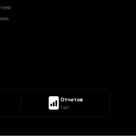
ители
локи
Отчетов
1 шт.