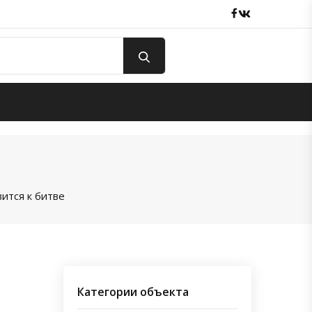
Facebook
вКонтакте
вится к битве
Категории объекта