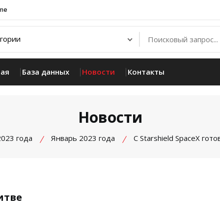
.me
ная
База данных
Новости
Контакты
Новости
2023 года
Январь 2023 года
С Starshield SpaceX гото
битве