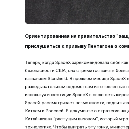
Ориентированная на правительство "защ
прислушаться к призыву Пентагона о ко
Теперь, когда SpaceX зарекомендовала себя как ведущий поставщик запусков для обеспечения национальной безопасности США, она стремится занять большую долю оборонного рынка с помощью новой линейки продуктов под названием Starshield. В прошлом месяце SpaceX незаметно представила Starshield, предлагая оборонным и разведывательным ведомствам изготовленные на заказ космические аппараты, датчики и услуги защищенной связи, используя инвестиции SpaceX в свою сеть широкополосных спутников Starlink. Как и другие коммерческие игроки, SpaceX рассматривает возможности, подпитываемые “великодержавной конкуренцией” Соединенных Штатов с Китаем и Россией. В документе о стратегии национальной обороны США, опубликованном Пентагоном в октябре, Китай назван “растущим вызовом”, который угрожает превзойти Соединенные Штаты в оборонных и космических технологиях. Чтобы выиграть эту гонку, министерство обороны намерено использовать коммерческие инновации. “У нас в Соединенных Штатах на сегодняшний день самое устойчивое коммерческое космическое предприятие в мире. Китайцы это знают, и мы будем полагаться на это ”, - заявила заместитель министра обороны Кэтлин Хикс 8 декабря на Aspen Security Forum в Вашингтоне. “Мы собираемся убедиться, что мы тесно сотрудничаем с коммерческим сектором и используем все эти коммерческие космические возможности”. Война России в Украине привлекла пристальное внимание к космической отрасли, в частности к стоимости спутников для съемки и спутниковой широкополосной связи SpaceX Starlink. Система с более чем 3000 спутниками на орбите и еще тысячами в будущем продемонстрировала устойчивость к помехам и продемонстрировала силу такого рода распространенной архитектуры. “Раньше этого не было”, - сказал 14 декабря в Центре стратегических и международных исследований Джон Пламб, помощник министра обороны по космической политике. Он отметил, что Украина является первым крупным конфликтом, где коммерческие космические технологии вступили в значительную роль. Интеграция коммерческого пространства в военные операции - это “путь в будущее”, - сказал Пламб. “Теперь совершенно ясно, что департаменту не нужно создавать собственное созвездие для каждой миссии, чтобы обеспечить устойчивость”. Хайди Шью, заместитель министра обороны по исследованиям и инженерии, в служебной записке от 21 ноября заявила, что Пентагон ожидает большей зависимости от космической отрасли, и поручила Совету по оборонным наукам рекомендовать шаги, которые МО должно предпринять, чтобы обеспечить ему доступ к коммерческим источникам. “Из-за быстрого улучшения коммерческих космических возможностей необходим комплексный план использования коммерческих космических систем в контексте засекреченных космических возможностей США”, - говорится в записке. ВОЗМОЖНОСТИ ДЛЯ КОММЕРЧЕСКОГО КОСМОСА SpaceX не поделилась многими подробностями о своей линейке продуктов Starshield, и компания не ответила на вопросы SpaceNews об инициативе. Веб-сайт SpaceX описывает Starshield как “защищенную спутниковую сеть для правительственных учреждений” с “первоначальным фокусом” на прямую доставку обработанных данных наблюдения Земли, безопасную глобальную связь, обеспечиваемую межспутниковыми лазерными линиями связи, и спутниковые шины для размещения “самых требовательных миссий с полезной нагрузкой”. Компания также подчеркивает свои существующие отношения с военными и разведывательным сообществом США, а также ноу-хау, полученные в ходе коммерческих операций Starlink. Способность Starlink работать на Украине практически без сбоев не осталась незамеченной Пентагоном. 20 декабря агентство Bloomberg сообщило, что SpaceX отправила в Украину 22 000 терминалов Starlink с начала войны в феврале, включая замену единиц, уничтоженных в бою. Украинский правительственный чиновник сообщил Bloomberg, что страна запросит еще 10 000. По словам Тодда Харрисона, аналитика по оборонному бюджету и управляющего директора Metrea Strategic Insights, Starshield предположительно предложит индивидуальные спутники и терминалы Starlink, которыми Министерство обороны могло бы владеть или арендовать. “Я думаю, что SpaceX готова использовать опыт и производственные навыки, которые она приобрела в своем бизнесе Starlink, для массового производства довольно сложных спутников”, - сказал Харрисон. Фото: иллюстрация SpaceNews Пространство национальной безопасности в настоящее время является одной из самых быстрорастущих областей бюджета Министерства обороны, и коммерческие иг