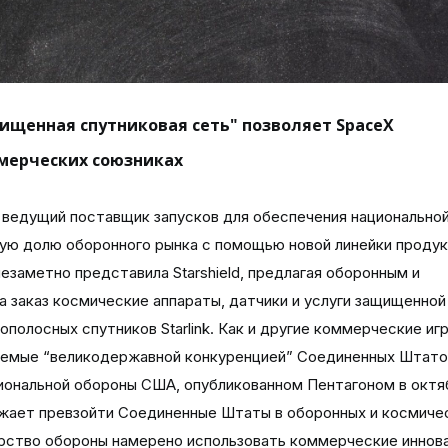
ищенная спутниковая сеть" позволяет SpaceX
ммерческих союзниках
роки, такие как SpaceX, “уже некоторое время готовятся удовлетворить спрос на оборонном рынке”, отметил он. Законопроект о расходах на 2023 год, принятый Конгрессом 23 декабря для финансирования правительства до 30 сентября, добавил министерству обороны 69,3 миллиарда долларов сверх того, что запросил Пентагон. Увеличение оборонных расходов включает в себя 1,7 миллиарда долларов на программы космических сил. Первоначальный подход SpaceX заключался в том, чтобы продавать Starlink communications в качестве коммерческой услуги министерству обороны, сказал Харрисон, “но, думаю, они обнаруживают, что это сложнее, чем они думали”, и есть также выгодные возможности для продажи специализированных спутников с использованием существующих производственных линий. Starshield использует опыт SpaceX в качестве поставщика спутников для Агентства космических разработок Космических сил. SDA закупает спутники для создания транспортного уровня на низкой околоземной орбите, ячеистой сети, которая будет передавать данные, собранные слоем отслеживания спутников обнаружения ракет. В соответствии с контрактом 2020 года SpaceX объединилась с Leidos Corp. для создания четырех спутников слежения, запуск которых запланирован на март. Харрисон сказал, что при наличии линии горячего производства, производящей примерно 120 спутников Starlink в месяц, “почему бы просто не удвоить усилия и не построить уникальные для правительства спутники, если это то, чего они хотят?” По его словам, объединяя свою производственную мощь и опыт в создании военных спутников, “SpaceX может использовать это, чтобы пробиться на этот рынок и, вероятно, превзойти многие традиционные простые числа”. Эндрю Пенн, аналитик космической отрасли и руководитель консалтинговой фирмы Oliver Wyman, рассматривает Starshield как “логичный следующий шаг для SpaceX по использованию массового производства спутников и терминалов, который, как вы можете утверждать, он уже предпринял благодаря SDA и связанной с ним работе в области национальной безопасности”. Пенн отметил, что SpaceX, по сути, сообщает государственным покупателям, что готова создать отдельное бизнес-подразделение для обработки спутников, изготовленных на заказ для оборонных и разведывательных заказчиков. “Компания получит больше возможностей для обслуживания военных с помощью своих спутниковых шин Starlink второго поколения, которые обещают быть больше и способны принимать полезную нагрузку с более высокими требованиями к энергопотреблению”. Учитывая, как быстро компания строит спутники, Пенн сказал: “у министерства обороны есть возможность воспользоваться преимуществами горячей производственной линии, чтобы добиться значительной экономии средств по сравнению с более традиционными приобретениями на заказ”. МИНИСТЕРСТВО ОБОРОНЫ ВЫНУЖДЕНО ВНЕДРЯТЬ ИННОВАЦИИ Глава отдела закупок космических сил Фрэнк Калвелли сказал, что министерство обороны должно действовать быстро, чтобы воспользоваться преимуществами коммерчески доступных технологий и отказаться от традиционных программ разработки, которые постоянно отстают от графика и превышают бюджет. “На департамент оказывается большое давление, чтобы ускорить освоение космоса”, - сказал Калвелли, помощник министра ВВС по космическим приобретениям и интеграции, 15 декабря на круглом столе космического бизнеса в Вашингтоне. “Скорость в освоении космоса - это очень простая формула”, - сказал Калвелли. “Вы строите меньшие спутники, используете существующие технологии и сокращаете количество повторяющихся инженерных работ. Вы используете коммерческие возможности и выполняете ”. Эти комментарии являются признанием того, что американским военным “придется принять новую модель” для закупки космических систем, сказал Эвен Роджерс, бывший офицер космических операций ВВС США, а в настоящее время генеральный директор True Anomaly, нового космического стартапа, поддерживаемого венчурным капиталом. “Космическим силам необходимо сотрудничать с такими компаниями, как SpaceX, и со всеми, кто может предоставить полностью интегрированные решения для миссий, а не просто алгоритм или отдельный космический корабль”, - сказал Роджерс. По его словам, главные подрядчики министерства обороны “действительно хороши в больших и дорогостоящих программах, которые являются своего рода основой инфраструктуры безопасности и сдерживания. В чем они не хороши, так это в очень быстрой итерации для адаптации к быстро меняющейся среде ”. В то же время коммерческие космические компании сталкиваются с жесткими финансовыми условиями и нуждаются в клиентах национальной безопасности, сказал он. “Оборона - это то место, где будет большой рост из-за стратегической конкуренции с Россией и Китаем. Чего хочет Министерство обороны, так это оборонных технологий на уровне инноваций коммерческих технологий. Это и есть Святой Грааль”. Трей Стивенс, директор Founders Fund, чьи инвестиции включают SpaceX, сказал, что венчурные капиталисты “думают о сборе средств совсем иначе, чем в 2020 и 2021 годах”. “Раньше мы были в некотором роде самодовольны, потому что думали, что мир - это совершенно безопасное место ... и все реальные деньги, которые можно заработать, - это потребительские и интернет-продукты. И я думаю, что Украина разбудила людей ”, - сказал Стивенс 3 декабря в подкасте Burn Bag по национальной безопасности и внешней политике. “Учитывая все, что мы наблюдаем на международном уровне, не только с Украиной, но и с тем, что происходит в Иране, что происходит в Северной Корее, потенциальную угрозу Тайваню, - сказал он, - я думаю, что все ка