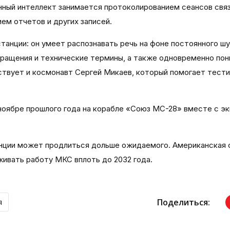
нный интеллект занимается протоколированием сеансов связ
ем отчетов и других записей.
анции: он умеет распознавать речь на фоне постоянного шу
ращения и технические термины, а также одновременно по
аствует и космонавт Сергей Микаев, который помогает тест
 ноябре прошлого года на корабле «Союз МС-28» вместе с э
нции может продлиться дольше ожидаемого. Американская 
ивать работу МКС вплоть до 2032 года.
Поделиться:
я