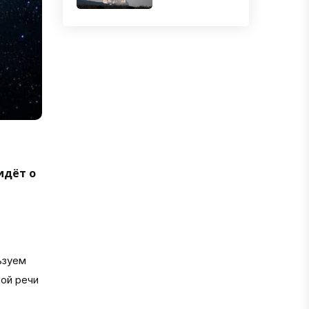
идёт о
ьзуем
ой речи