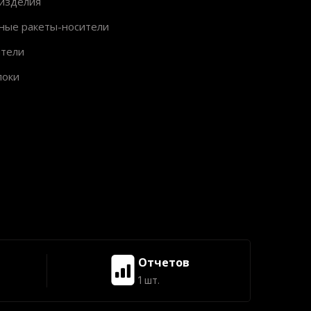
изделия
ные ракеты-носители
ители
локи
Отчетов
1 шт.