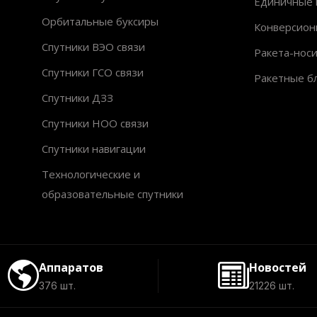
Единичные 
Орбитальные буксиры
Конверсион
Спутники ВЭО связи
Ракета-нос
Спутники ГСО связи
Ракетные б
Спутники ДЗЗ
Спутники НОО связи
Спутники навигации
Технологические и
образовательные спутники
Аппаратов
Новостей
376 шт.
21226 шт.