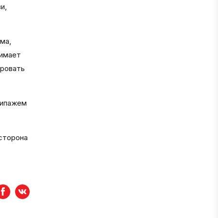
и,
ма,
нимает
ировать
кипажем
сторона
Facebook
вКонтакте