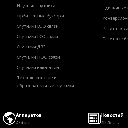
Научные спутники
Единичные 
Орбитальные буксиры
Конверсион
Спутники ВЭО связи
Ракета-нос
Спутники ГСО связи
Ракетные б
Спутники ДЗЗ
Спутники НОО связи
Спутники навигации
Технологические и
образовательные спутники
Аппаратов
Новостей
376 шт.
21226 шт.