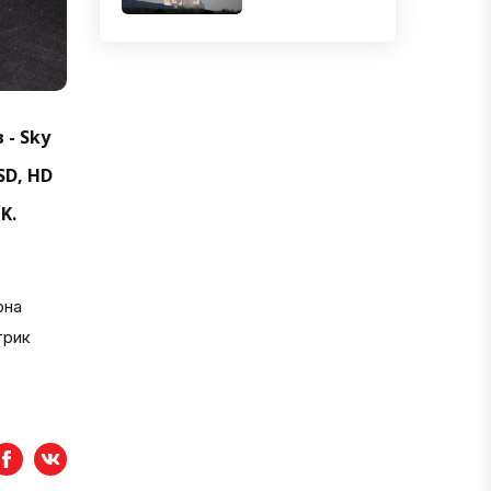
 - Sky
SD, HD
K.
она
трик
Facebook
вКонтакте