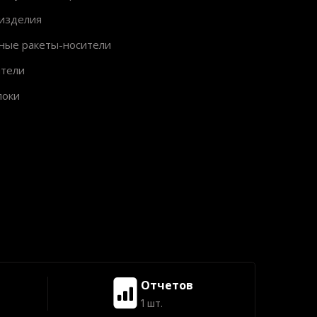
изделия
ные ракеты-носители
ители
локи
Отчетов
1 шт.