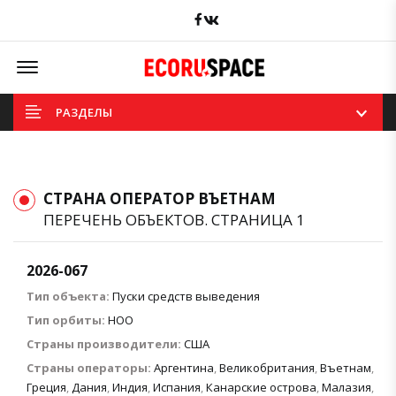
Facebook
вКонтакте
Offcanvas Menu Open
РАЗДЕЛЫ
СТРАНА ОПЕРАТОР ВЪЕТНАМ
ПЕРЕЧЕНЬ ОБЪЕКТОВ. СТРАНИЦА 1
2026-067
Тип объекта:
Пуски средств выведения
Тип орбиты:
НОО
Страны производители:
США
Страны операторы:
Аргентина
,
Великобритания
,
Въетнам
,
Греция
,
Дания
,
Индия
,
Испания
,
Канарские острова
,
Малазия
,