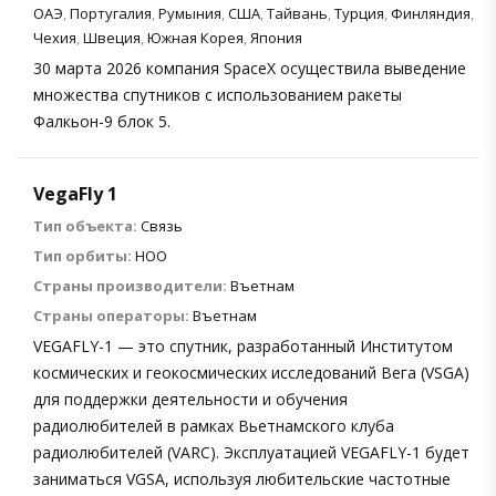
ОАЭ
,
Португалия
,
Румыния
,
США
,
Тайвань
,
Турция
,
Финляндия
,
Чехия
,
Швеция
,
Южная Корея
,
Япония
30 марта 2026 компания SpaceX осуществила выведение
множества спутников с использованием ракеты
Фалкьон-9 блок 5.
VegaFly 1
Тип объекта:
Связь
Тип орбиты:
НОО
Страны производители:
Въетнам
Страны операторы:
Въетнам
VEGAFLY-1 — это спутник, разработанный Институтом
космических и геокосмических исследований Вега (VSGA)
для поддержки деятельности и обучения
радиолюбителей в рамках Вьетнамского клуба
радиолюбителей (VARC). Эксплуатацией VEGAFLY-1 будет
заниматься VGSA, используя любительские частотные