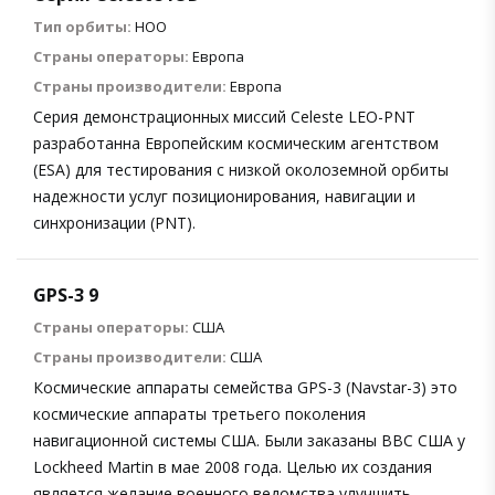
Тип орбиты:
НОО
Страны операторы:
Европа
Страны производители:
Европа
Серия демонстрационных миссий Celeste LEO-PNT
разработанна Европейским космическим агентством
(ESA) для тестирования с низкой околоземной орбиты
надежности услуг позиционирования, навигации и
синхронизации (PNT).
GPS-3 9
Страны операторы:
США
Страны производители:
США
Космические аппараты семейства GPS-3 (Navstar-3) это
космические аппараты третьего поколения
навигационной системы США. Были заказаны ВВС США у
Lockheed Martin в мае 2008 года. Целью их создания
является желание военного ведомства улучшить