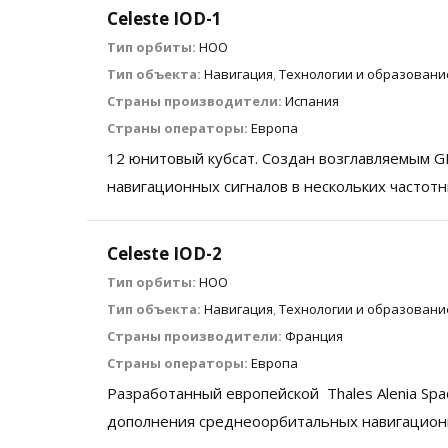
Celeste IOD-1
Тип орбиты:
НОО
Тип объекта:
Навигация
,
Технологии и образовани
Страны производители:
Испания
Страны операторы:
Европа
12 юнитовый кубсат. Создан возглавляемым 
навигационных сигналов в нескольких частот
Celeste IOD-2
Тип орбиты:
НОО
Тип объекта:
Навигация
,
Технологии и образовани
Страны производители:
Франция
Страны операторы:
Европа
Разработанный европейской Thales Alenia Sp
дополнения среднеоорбитальных навигационны