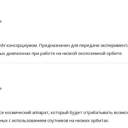
е
GMV консорциумом. Предназначен для передачи эксперимен
ных диапазонах при работе на низкой околоземной орбите.
е
ace космический аппарат, который будет отрабатывать возм
х с использованием спутников на низких орбитах.