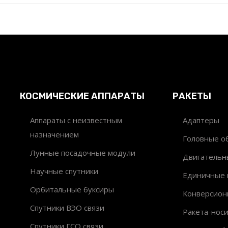
КОСМИЧЕСКИЕ АППАРАТЫ
РАКЕТЫ
Аппараты с неизвестным
Адаптеры
назначением
Головные об
Лунные посадочные модули
Двигательн
Научные спутники
Единичные 
Орбитальные буксиры
Конверсион
Спутники ВЭО связи
Ракета-нос
Спутники ГСО связи