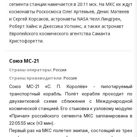
сегмента станции намечается в 20:11 мск. На МКС их ждут
космонавты Роскосмоса Олег Артемьев, Денис Матвеев
и Сергей Корсаков, астронавты NASA Челл Линдгрен,
Роберт Хайнс и Джессика Уоткинс, а также астронавт
Европейского космического агентства Саманта
Кристофоретти.
Союз МС-21
Страны операторы:
Россия
Страны производители:
Россия
Союз МС-21 «С. П. Королёв» - пилотируемый
транспортный корабль. Полёт корабля проходит по
двухвитковой схеме сближения с Международной
космической станцией. Его стыковка к узловому модулю
«Причал» российского сегмента МКС запланирована в
22:05:55 мск (±3 мин).
Первый раз на МКС полетел экипаж, состоящий из трех