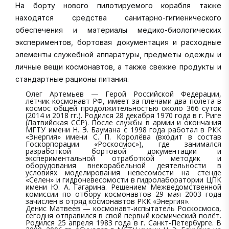
На борту нового пилотируемого корабля также
находятся средства санитарно-гигиенического
обеспечения и материалы медико-биологических
экспериментов, бортовая документация и расходные
элементы служебной аппаратуры, предметы одежды и
личные вещи космонавтов, а также свежие продукты и
стандартные рационы питания.
Олег Артемьев — Герой Российской Федерации,
лётчик-космонавт РФ, имеет за плечами два полёта в
космос общей продолжительностью около 366 суток
(2014 и 2018 гг.). Родился 28 декабря 1970 года в г. Риге
(Латвийская ССР). После службы в армии и окончания
МГТУ имени Н. Э. Баумана с 1998 года работал в РКК
«Энергия» имени С. П. Королёва (входит в состав
Госкорпорации «Роскосмос»), где занимался
разработкой бортовой документации и
экспериментальной отработкой методик и
оборудования внекорабельной деятельности в
условиях моделирования невесомости на стенде
«Селен» и гидроневесомости в гидролаборатории ЦПК
имени Ю. А. Гагарина. Решением Межведомственной
комиссии по отбору космонавтов 29 мая 2003 года
зачислен в отряд космонавтов РКК «Энергия».
Денис Матвеев — космонавт-испытатель Роскосмоса,
сегодня отправился в свой первый космический полёт.
Родился 25 апреля 1983 года в г. Санкт-Петербурге. В