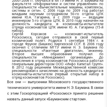
2000–2006 гг. обучался в МГТУ имени Н. Э. Баумана на
факультете «Информатики и систем управления» по
специальности «Вычислительные машины, комплексы,
системы и сети». С 2006 года по 2009 год работал
младшим научным сотрудником 50-го отдела ЦПК
имени Ю.А. Гагарина, а с 2009 года — ведущим
инженером 5-го отдела ЦПК. В 2010 году назначен на
должность кандидата в космонавты-испытатели
отряда космонавтов ЦПК имени Ю. А. Гагарина (15-й
набор).
Сергей Корсаков — космонавт-испытатель
Роскосмоса, сегодня отправился в свой первый
космический полёт. Родился 1 сентября 1984 г. в
городе Фрунзе (Бишкек) Киргизской ССР. В 2006 году
окончил с отличием МГТУ имени Н. Э. Баумана по
специальности «Ракетные двигатели», инженер.
Второе высшее образование получил по
специальности «Менеджмент организации». До
зачисления в отряд космонавтов Роскосмоса работал
генеральным директором ООО «Инфо Капитал Групп».
В 2012 году решением Межведомственной комиссии
рекомендован к зачислению на должность кандидата в
космонавты-испытатели (первый открытый набор в
отряд космонавтов Роскосмос).
Все они — выпускники Московского государственного
технического университета имени Н. Э. Баумана. В связи
с этим Госкорпорацией «Роскосмос» принято решение
назвать данный запуск «Бауманским стартом».