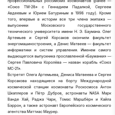
профессиональных российских космонавтов (ранее —
«Союз ТМ-28» с Геннадием Падалкой, Сергеем
Авдеевым и Юрием Батуриным в 1998 году). Кроме
того, впервые в истории все три члена экипажа —
выпускники Московского государственного
технического университета имени Н. Э. Баумана. Олег
Артемьев и Сергей Корсаков окончили факультет
энергомашиностроения, а Денис Матвеев — факультет
информатики и систем управления. Именем самого
выдающегося выпускника прославленной «Бауманки» —
Сергея Павловича Королёва — назван корабль «Союз
МС-21».
Встретят Олега Артемьева, Дениса Матвеева и Сергея
Корсакова находящиеся на борту Международной
космической станции космонавты Роскосмоса Антон
Шкаплеров и Пётр Дубров, астронавты NASA Марк
Ванде Хай, Раджа Чари, Томас Маршбёрн и Кайла
Бэррон, а также астронавт Европейского космического
агентства Маттиас Маурер.