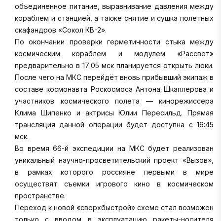
объединенное питание, выравнивание давления между
кораблем и станцией, а также снятие и сушка полетных
скафандров «Сокол КВ-2».
По окончании проверки герметичности стыка между
космическим кораблем и модулем «Рассвет»
предварительно в 17:05 мск планируется открыть люки.
После чего на МКС перейдёт вновь прибывший экипаж в
составе космонавта Роскосмоса Антона Шкаплерова и
участников космического полета — кинорежиссера
Клима Шипенко и актрисы Юлии Пересильд. Прямая
трансляция данной операции будет доступна с 16:45
мск.
Во время 66-й экспедиции на МКС будет реализован
уникальный научно-просветительский проект «Вызов»,
в рамках которого россияне первыми в мире
осуществят съемки игрового кино в космическом
пространстве.
Переход к новой «сверхбыстрой» схеме стал возможен
только с вводом в эксплуатацию ракеты-носителя