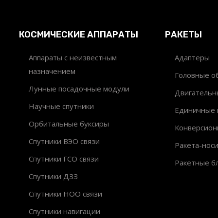
КОСМИЧЕСКИЕ АППАРАТЫ
РАКЕТЫ
Аппараты с неизвестным
Адаптеры
назначением
Головные об
Лунные посадочные модули
Двигательн
Научные спутники
Единичные 
Орбитальные буксиры
Конверсион
Спутники ВЭО связи
Ракета-нос
Спутники ГСО связи
Ракетные б
Спутники ДЗЗ
Спутники НОО связи
Спутники навигации