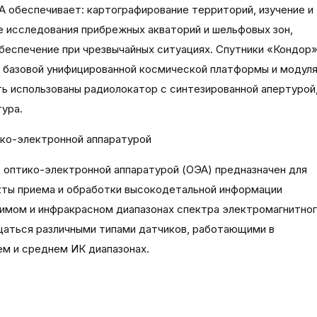
А обеспечивает: картографирование территорий, изучение и
е исследования прибрежных акваторий и шельфовых зон,
беспечение при чрезвычайных ситуациях. Спутники «Кондор
з базовой унифицированной космической платформы и модул
ыть использованы радиолокатор с синтезированной апертурой
тура.
ко-электронной аппаратурой
 оптико-электронной аппаратурой (ОЭА) предназначен для
нкты приема и обработки высокодетальной информации
димом и инфракрасном диапазонах спектра электромагнитно
щаться различными типами датчиков, работающими в
м и среднем ИК диапазонах.