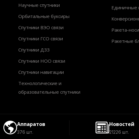
Научные спутники
Единичные 
Орбитальные буксиры
Конверсион
Спутники ВЭО связи
Ракета-нос
Спутники ГСО связи
Ракетные б
Спутники ДЗЗ
Спутники НОО связи
Спутники навигации
Технологические и
образовательные спутники
Аппаратов
Новостей
376 шт.
21226 шт.