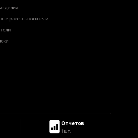
изделия
ные ракеты-носители
ители
локи
Отчетов
1 шт.