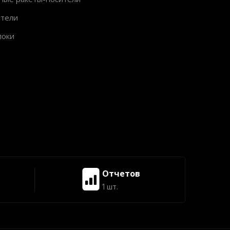
ители
локи
Отчетов
1 шт.