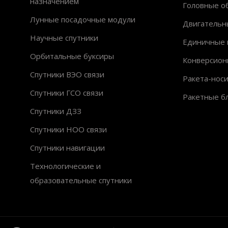
назначением
Головные об
Лунные посадочные модули
Двигательн
Научные спутники
Единичные 
Орбитальные буксиры
Конверсион
Спутники ВЭО связи
Ракета-нос
Спутники ГСО связи
Ракетные б
Спутники ДЗЗ
Спутники НОО связи
Спутники навигации
Технологические и
образовательные спутники