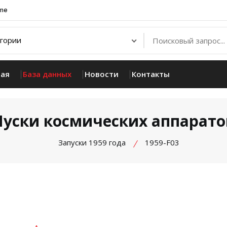
.me
ная
База данных
Новости
Контакты
Пуски космических аппарато
Запуски 1959 года
1959-F03