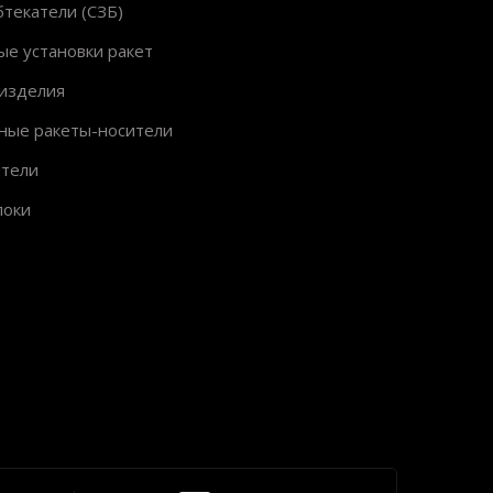
текатели (СЗБ)
ые установки ракет
изделия
ные ракеты-носители
ители
локи