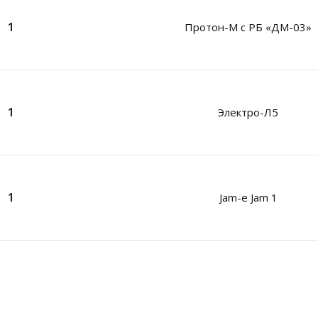
1
Протон-М с РБ «ДМ-03»
1
Электро-Л5
1
Jam-e Jam 1