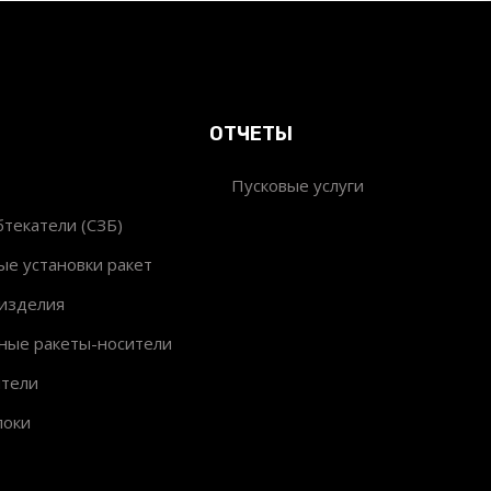
ОТЧЕТЫ
Пусковые услуги
текатели (СЗБ)
ые установки ракет
изделия
ные ракеты-носители
ители
локи