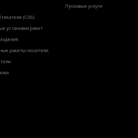
Пусковые услуги
текатели (СЗБ)
ые установки ракет
изделия
ные ракеты-носители
ители
локи