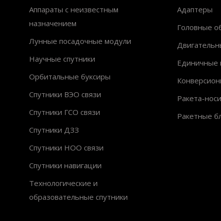
Аппараты с неизвестным
Адаптеры
назначением
Головные об
Лунные посадочные модули
Двигательн
Научные спутники
Единичные 
Орбитальные буксиры
Конверсион
Спутники ВЭО связи
Ракета-нос
Спутники ГСО связи
Ракетные б
Спутники ДЗЗ
Спутники НОО связи
Спутники навигации
Технологические и
образовательные спутники