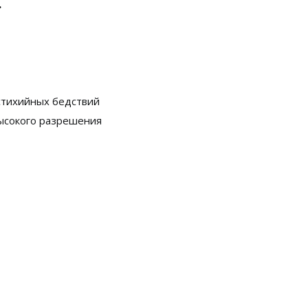
.
стихийных бедствий
ысокого разрешения