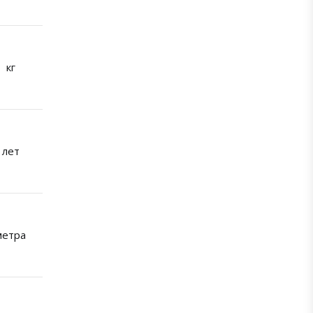
кг
лет
метра