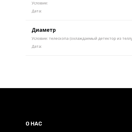
Условие:
Дата:
Диаметр
Условие: телескопа (охлаждаемый детектор из теллу
Дата:
О НАС