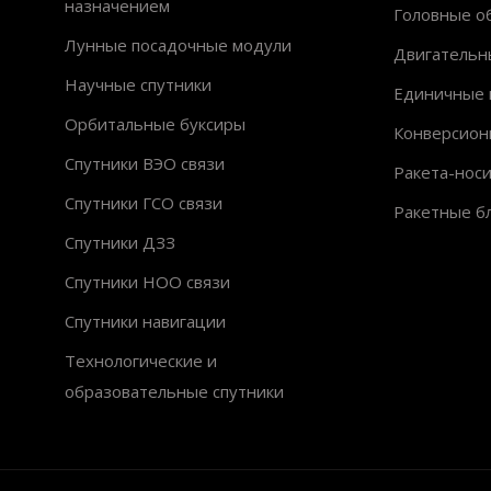
назначением
Головные об
Лунные посадочные модули
Двигательн
Научные спутники
Единичные 
Орбитальные буксиры
Конверсион
Спутники ВЭО связи
Ракета-нос
Спутники ГСО связи
Ракетные б
Спутники ДЗЗ
Спутники НОО связи
Спутники навигации
Технологические и
образовательные спутники