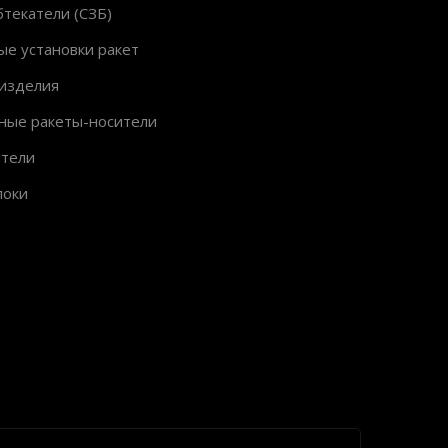
текатели (СЗБ)
ые установки ракет
изделия
ные ракеты-носители
ители
локи