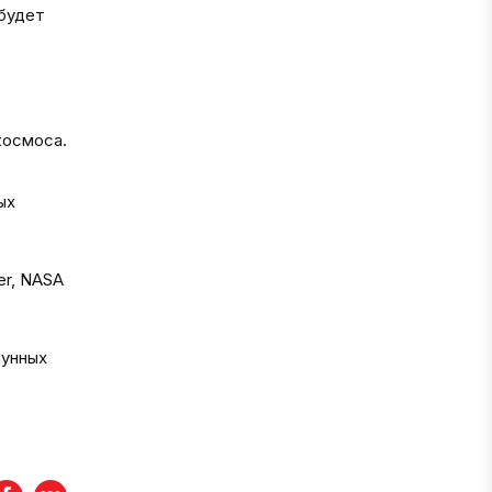
 будет
космоса.
ых
er, NASA
лунных