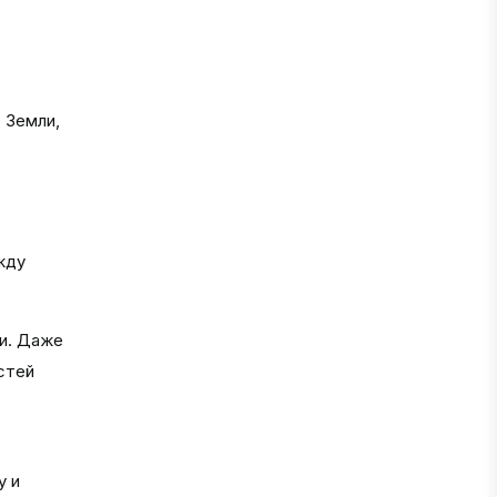
 Земли,
жду
и. Даже
стей
у и