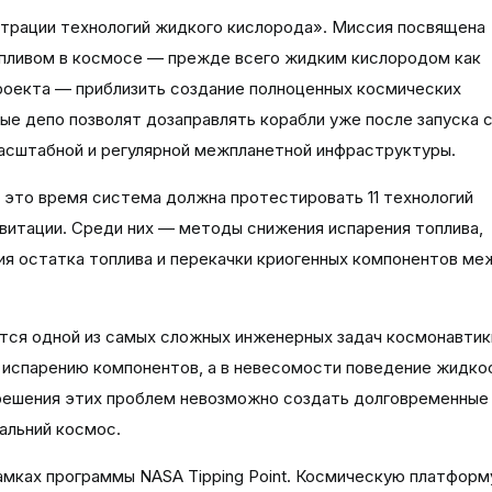
нстрации технологий жидкого кислорода». Миссия посвящена
опливом в космосе — прежде всего жидким кислородом как
проекта — приблизить создание полноценных космических
ые депо позволят дозаправлять корабли уже после запуска с
масштабной и регулярной межпланетной инфраструктуры.
 это время система должна протестировать 11 технологий
витации. Среди них — методы снижения испарения топлива,
ия остатка топлива и перекачки криогенных компонентов ме
тся одной из самых сложных инженерных задач космонавтик
 испарению компонентов, а в невесомости поведение жидко
 решения этих проблем невозможно создать долговременные
альний космос.
амках программы NASA Tipping Point. Космическую платформ