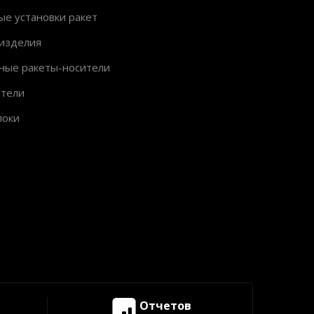
ые установки ракет
изделия
ные ракеты-носители
ители
локи
Отчетов