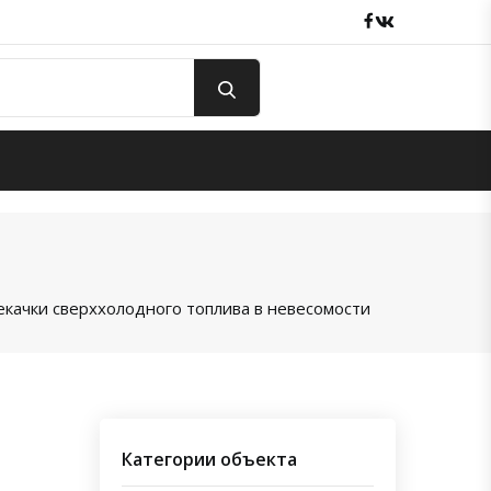
Facebook
вКонтакте
екачки сверххолодного топлива в невесомости
Категории объекта