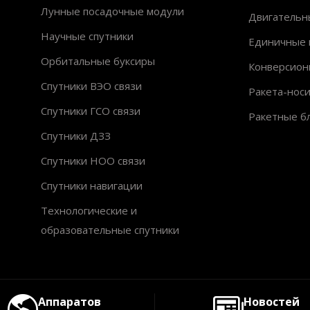
Лунные посадочные модули
Двигательн
Научные спутники
Единичные 
Орбитальные буксиры
Конверсион
Спутники ВЭО связи
Ракета-нос
Спутники ГСО связи
Ракетные б
Спутники ДЗЗ
Спутники НОО связи
Спутники навигации
Технологические и
образовательные спутники
Аппаратов
Новостей