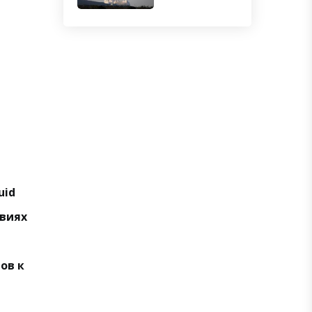
uid
овиях
ов к