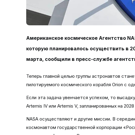
Американское космическое Агентство
NA
которую планировалось осуществить в 2027
марта, сообщили в пресс-службе агентст
Теперь главной целью группы астронавтов стан
пилотируемого космического корабля Orion с о
Если эта задача увенчается успехом, то высад
Artemis IV или Artemis V, запланированных на 202
NASA
осуществляют и другие миссии. В середин
космонавтом государственной корпорации «Ро