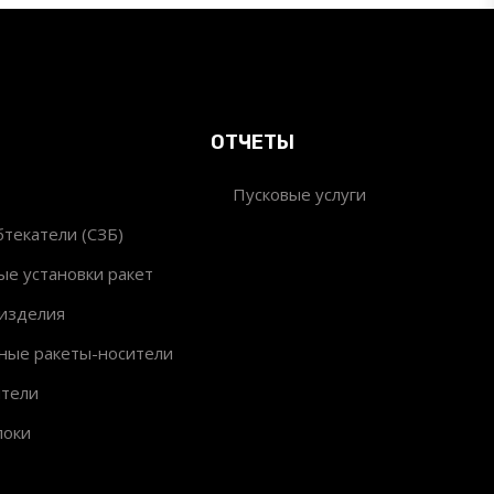
ОТЧЕТЫ
Пусковые услуги
текатели (СЗБ)
ые установки ракет
изделия
ные ракеты-носители
ители
локи