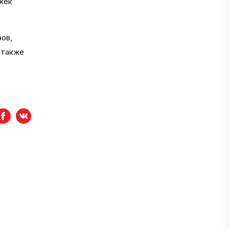
жек
нов,
 также
Facebook
вКонтакте