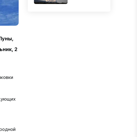
Луны,
ьник, 2
ыковки
едующих
родной