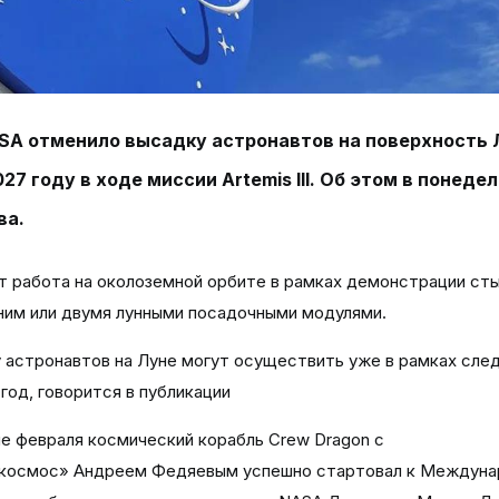
SA
отменило высадку астронавтов на поверхность 
 году в ходе миссии Artemis III. Об этом в понедел
ва.
ет работа на околоземной орбите в рамках демонстрации ст
дним или двумя лунными посадочными модулями.
ку астронавтов на Луне могут осуществить уже в рамках сл
8 год, говорится в публикации
е февраля космический корабль Crew Dragon с
скосмос» Андреем Федяевым успешно стартовал к Междуна