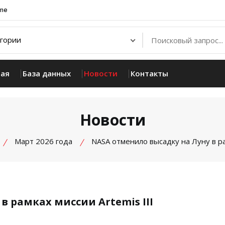
.me
ная
База данных
Новости
Контакты
Новости
Март 2026 года
NASA отменило высадку на Луну в ра
в рамках миссии Artemis III