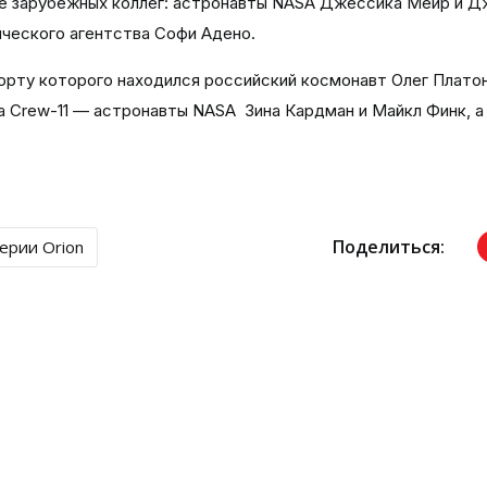
ое зарубежных коллег: астронавты
NASA
Джессика Меир и Д
ического агентства Софи Адено.
борту которого находился российский космонавт Олег Плато
жа Crew-11 — астронавты
NASA
Зина Кардман и Майкл Финк, а
Поделиться:
ерии Orion