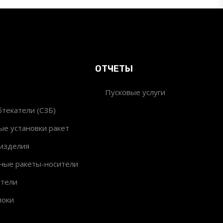
ОТЧЕТЫ
Пусковые услуги
текатели (СЗБ)
ые установки ракет
изделия
ные ракеты-носители
ители
локи