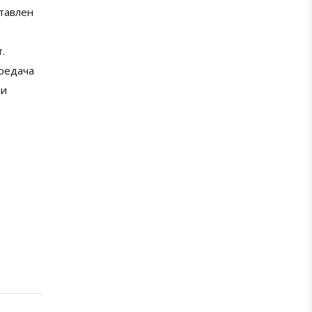
тавлен
.
ередача
ли