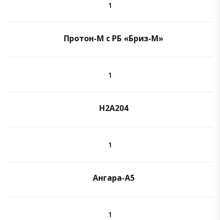
1
Протон-М с РБ «Бриз-М»
1
H2A204
1
Ангара-А5
1