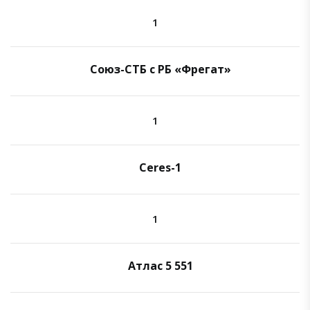
1
Союз-СТБ с РБ «Фрегат»
1
Ceres-1
1
Атлас 5 551