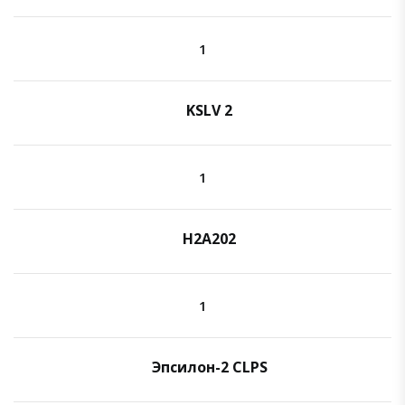
1
KSLV 2
1
H2A202
1
Эпсилон-2 CLPS