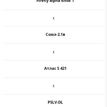
Firefly alpha блок 1
1
Союз-2.1в
1
Атлас 5 421
1
PSLV-DL