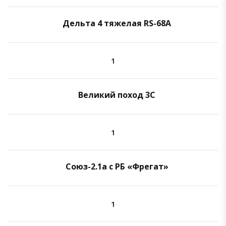
Дельта 4 тяжелая RS-68A
1
Великий поход 3C
1
Союз-2.1а с РБ «Фрегат»
1