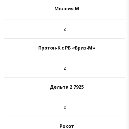
Молния М
2
Протон-К с РБ «Бриз-М»
2
Дельта 2 7925
2
Рокот