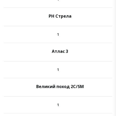
РН Стрела
1
Атлас 3
1
Великий поход 2C/SM
1