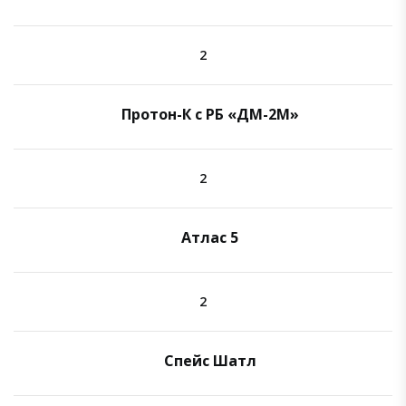
2
Протон-К с РБ «ДМ-2М»
2
Атлас 5
2
Спейс Шатл