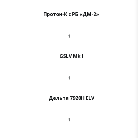
Протон-К с РБ «ДМ-2»
1
GSLV Mk I
1
Дельта 7920H ELV
1