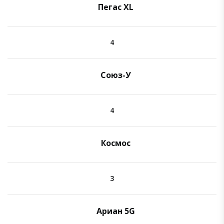
Пегас XL
4
Союз-У
4
Космос
3
Ариан 5G