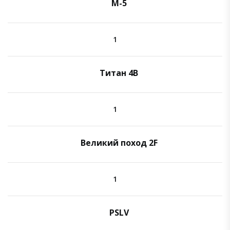
M-5
1
Титан 4B
1
Великий поход 2F
1
PSLV