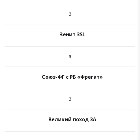
3
Зенит 3SL
3
Союз-ФГ с РБ «Фрегат»
3
Великий поход 3A