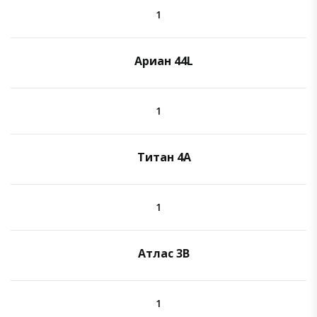
1
Ариан 44L
1
Титан 4А
1
Атлас 3B
1