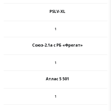
PSLV-XL
1
Союз-2.1а с РБ «Фрегат»
1
Атлас 5 501
1