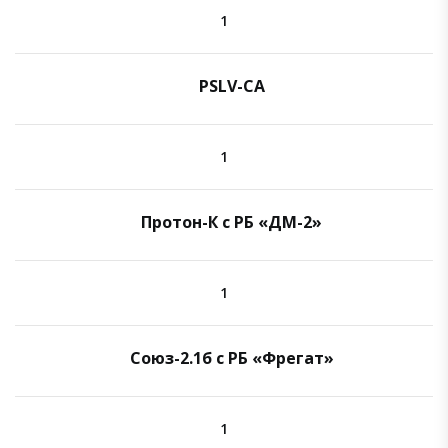
1
PSLV-CA
1
Протон-К с РБ «ДМ-2»
1
Союз-2.1б с РБ «Фрегат»
1