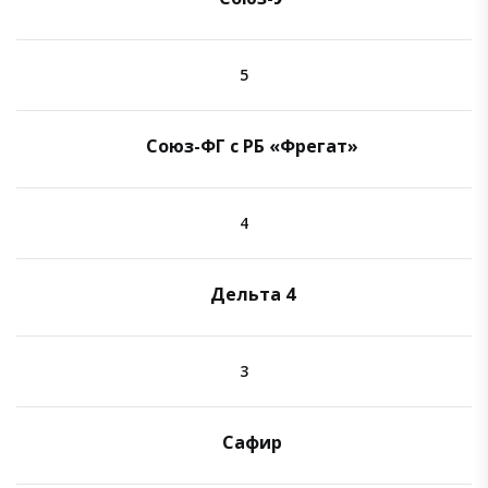
5
Союз-ФГ с РБ «Фрегат»
4
Дельта 4
3
Сафир