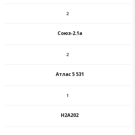
2
Союз-2.1а
2
Атлас 5 531
1
H2A202