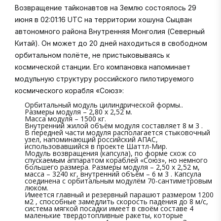
Возвращение тайконавтов на Землю состоялось 29
июня в 02:01:16 UTC на территории хошуна Сыцван
автономного района Внутренняя Монголия (Северный
Китай). Он может до 20 дней находиться в свободном
орбитальном полёте, не пристыковываясь к
космической станции. Его компановка напоминает
модульную структуру российского пилотируемого
космического корабля «Союз»:
Орбитальный модуль цилиндрической формы..
Размеры модуля – 2,80 х 2,52 м.
Масса модуля – 1500 кг.
Внутренний жилой объём модуля составляет 8 м 3 .
В передней части модуля располагается стыковочный
узел, напоминающий российский АПАС,
использовавшийся в проекте Шаттл-Мир.
Модуль возвращения (капсула), по форме схож со
спускаемым аппаратом кораблей «Союз», но немного
большего размера. Размеры модуля – 2,50 x 2,52 м,
масса – 3240 кг, внутренний объём – 6 м 3 . Капсула
соединена с орбитальным модулём 70-сантиметровым
люком.
Имеется главный и резервный парашют размером 1200
м2 , способные замедлить скорость падения до 8 м/с,
система мягкой посадки имеет в своём составе 4
маленькие твердотопливные ракеты, которые