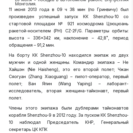
Монголия.
11 июня 2013 года в 09 ч 38 мин (по Гринвичу) был
произведен успешный запуск КК Shenzhou-10 со
стартовой площадки № 921 космодрома Цзюцюань
ракетой-носителем (РН) CZ-2F/G. Параметры орбиты:
высота – 336×342 км, наклонение – 42,8˚, период
обращения – 91,2 мин.
На борту КК Shenzhou-10 находился экипаж из двух
мужчин и одной женщины. Командир экипажа – Не
Хайшэн (Nie Haisheng), это его второй полет; Чжан
Сяогуан (Zhang Xiaoguang) – пилот-оператор, первый
полет; Ван Япин (Wang Yaping) – лаборант-
исследователь, вторая женщина-тайконавт, первый
полет.
Члены этого экипажа были дублерами тайконавтов
корабля Shenzhou-9 в 2012 году. За пуском КК Shenzhou-
10 наблюдал Председатель КНР, Генеральный
секретарь ЦК КПК