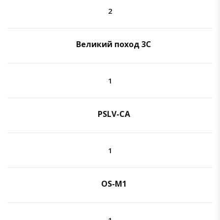
2
Великий поход 3C
1
PSLV-CA
1
OS-M1
1