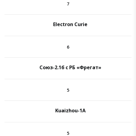
7
Electron Curie
6
Союз-2.1б с РБ «Фрегат»
5
Kuaizhou-1A
5