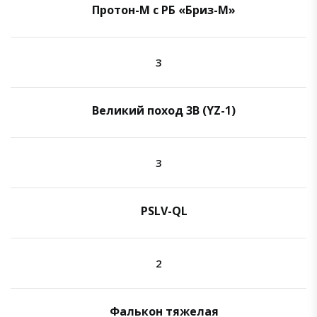
Протон-М с РБ «Бриз-М»
3
Великий поход 3B (YZ-1)
3
PSLV-QL
2
Фалькон тяжелая