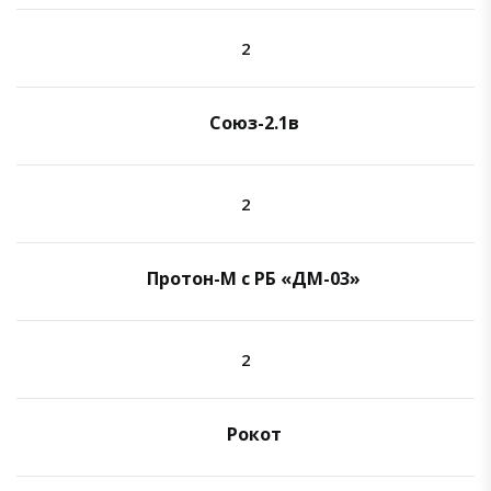
2
Союз-2.1в
2
Протон-М с РБ «ДМ-03»
2
Рокот