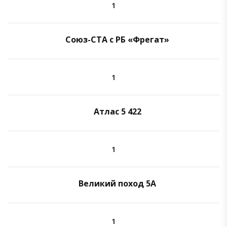
1
Союз-СТА с РБ «Фрегат»
1
Атлас 5 422
1
Великий поход 5A
1