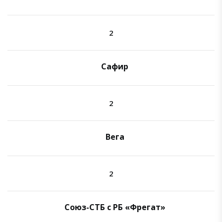
2
Сафир
2
Вега
2
Союз-СТБ с РБ «Фрегат»