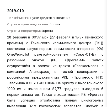
2019-010
Тип объекта:
Пуски средств выведения
Страны производители:
Россия
Страны операторы:
Европа
28 февраля в 00:37 мск (27 февраля в 18:37 гвианского
времени) с Гвианского космического центра (ГКЦ)
состоялся запуск первых космических аппаратов (КА)
OneWeb-pilot ракетой-носителем «Союз-СТ-Б» с
разгонным блоком (РБ) «Фрегат-М». Запуск
осуществлён в рамках контракта «Главкосмоса» с
компанией Arianespace, в тесной кооперации с
российскими предприятиями РКЦ «Прогресс», НПО
Лавочкина и ФГУП «ЦЭНКИ». На орбиту с высотой около
1000 км и наклонением 87,77 градусов выведено 6
первых аппаратов. Также в ходе миссии РБ «Фрегат»
была успешно отработана полная циклограмма
выведения 32-х космических аппаратов OneWeb в