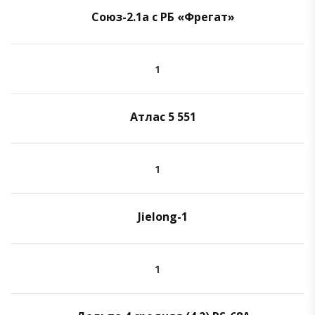
Союз-2.1а с РБ «Фрегат»
1
Атлас 5 551
1
Jielong-1
1