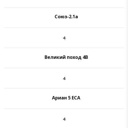
Союз-2.1а
4
Великий поход 4B
4
Ариан 5 ECA
4